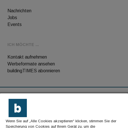
Nachrichten
Jobs
Events
ICH MÖCHTE ...
Kontakt aufnehmen
Werbeformate ansehen
buildingTIMES abonnieren
RSS-Feed
Kontakt
Wenn Sie auf „Alle Cookies akzeptieren“ klicken, stimmen Sie der
Impressum
Speicherung von Cookies auf Ihrem Gerät zu, um die