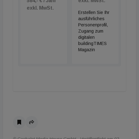
584,- € / Jahr
exkl. MwSt.
exkl. MwSt.
Erstellen Sie Ihr
ausführliches
Personenprofil,
Zugang zum
digitalen
buildingTIMES
Magazin
© Cachalot Media House GmbH - Veröffentlicht am 02.