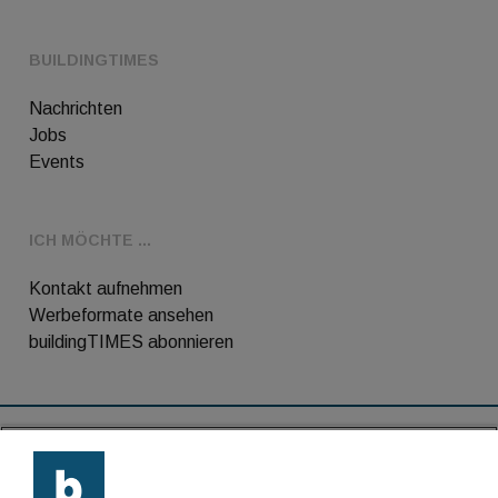
BUILDINGTIMES
Nachrichten
Jobs
Events
ICH MÖCHTE ...
Kontakt aufnehmen
Werbeformate ansehen
buildingTIMES abonnieren
RSS-Feed