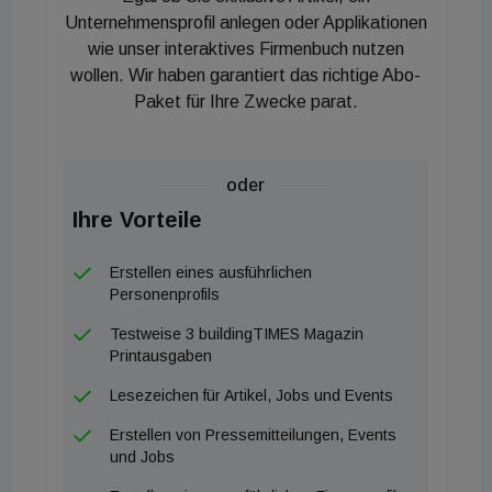
Besucher erwartet ein attraktiver Mix aus
Unternehmensprofil anlegen oder Applikationen
wie unser interaktives Firmenbuch nutzen
innovativen Anbietern, aktuellem Experten- und
wollen. Wir haben garantiert das richtige Abo-
Vortragswissen und Networking-Ambiente in
Paket für Ihre Zwecke parat.
Deutschlands Hochhaus-Metropole Frankfurt am
Main. Erste Planungen drehen sich um die „Tech
Alley“ – eine Präsentation von qualifizierten,
oder
entlang den Fragestellungen der digitalen
Ihre Vorteile
Gebäudetechnik kuratierten Startups.
Erstellen eines ausführlichen
Personenprofils
Testweise 3 buildingTIMES Magazin
Printausgaben
Lesezeichen für Artikel, Jobs und Events
Erstellen von Pressemitteilungen, Events
und Jobs