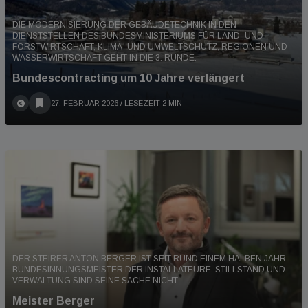
DIE MODERNISIERUNG DER GEBÄUDETECHNIK IN DEN
DIENSTSTELLEN DES BUNDESMINISTERIUMS FÜR LAND- UND
FORSTWIRTSCHAFT, KLIMA- UND UMWELTSCHUTZ, REGIONEN UND
WASSERWIRTSCHAFT GEHT IN DIE 3. RUNDE.
Bundescontracting um 10 Jahre verlängert
27. FEBRUAR 2026
/ LESEZEIT 2 MIN
DER STEIRER ANTON BERGER IST SEIT RUND EINEM HALBEN JAHR
BUNDESINNUNGSMEISTER DER INSTALLATEURE. STILLSTAND UND
VERWALTUNG SIND SEINE SACHE NICHT.
Meister Berger