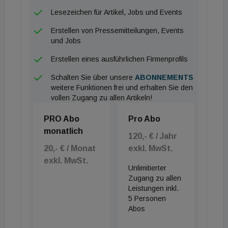
gedrückt wird. Unser Ziel ist es, den
Lesezeichen für Artikel, Jobs und Events
Wohnbaugenossenschaften nahe zu bringen, sich
Erstellen von Pressemitteilungen, Events
auch mit dem Thema Wartung auseinander zu
und Jobs
setzen. Wir haben einen Mitarbeiter im Team, der
Erstellen eines ausführlichen Firmenprofils
die Ausbildung zur TÜV-zertifizierten Fachkraft für
Rauchwarnmelder gemacht hat. Der hat im Zuge
Schalten Sie über unsere
ABONNEMENTS
weitere Funktionen frei und erhalten Sie den
dieser eintägigen Schulung nicht nur alles über die
vollen Zugang zu allen Artikeln!
normgerechte Planung und Installation von
Rauchwarnmeldern erfahren, sondern unter
PRO Abo
Pro Abo
monatlich
anderem auch, dass eine verpflichtende Wartung in
120,- € / Jahr
der TRVB 122 S vorgeschrieben ist. Ein Fachmann,
20,- € / Monat
exkl. MwSt.
der einmal im Jahr die Wohnung betritt, kann neben
exkl. MwSt.
Unlimitierter
der technischen Überprüfung auch eine Sichtprüfung
Zugang zu allen
durchführen, die gewährleistet, dass die Melder
Leistungen inkl.
5 Personen
weder abmontiert wurden, noch durch Umbauten in
Abos
ihrer Funktion beeinträchtigt sind“, betont Kuchling.