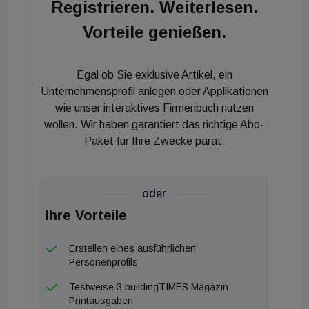
Registrieren. Weiterlesen.
Mehraufwand bei der Montage, macht sich aber
Vorteile genießen.
langfristig zu hundert Prozent bezahlt. Es gibt keine
Reklamationen wegen herabfallender Melder. Die
Langzeiterfahrung zeigt, dass sich die
Egal ob Sie exklusive Artikel, ein
Entscheidung für ein europäisches Produkt gelohnt
Unternehmensprofil anlegen oder Applikationen
hat.
wie unser interaktives Firmenbuch nutzen
wollen. Wir haben garantiert das richtige Abo-
„Die Reklamationsquote ist sehr gering. Dazu muss
Paket für Ihre Zwecke parat.
man sagen, dass bei jenen Geräten, die
zurückgekommen sind, ein Großteil voll
oder
funktionsfähig war. Aber der Elektriker vor Ort
Ihre Vorteile
diskutiert erst gar nicht mit dem Mieter, der tauscht
das Gerät aus und fertig, erklärt Kuchling. Und wie
Erstellen eines ausführlichen
wird das Thema Wartung
gehandhabt? „
Da besteht
Personenprofils
durchaus noch Handlungsbedarf. Es ist ja nicht
Testweise 3 buildingTIMES Magazin
damit abgetan, dass einmal im Jahr der Testknopf
Printausgaben