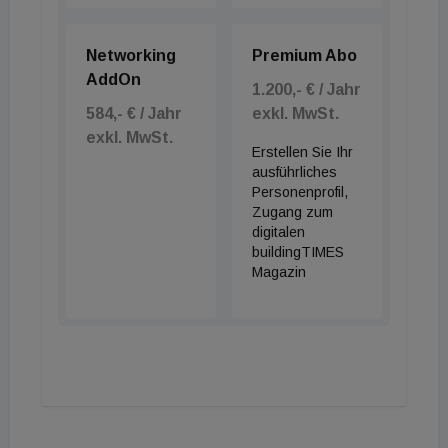
Er und sein Kollege Markus Oberreiter ziehen
dennoch eine positive Bilanz: „Unsere Erwartungen
Networking
Premium Abo
wurden zur Gänze erfüllt. Auch in Deutschland, wo
AddOn
1.200,- € / Jahr
die 10-Jahres-Melder nun teilweise schon seit über
584,- € / Jahr
exkl. MwSt.
zehn Jahren im Einsatz sind, haben sich die Geräte
exkl. MwSt.
bestens bewährt. Warum sollte das in Kärnten
Erstellen Sie Ihr
ausführliches
anders sein?“
Personenprofil,
Zugang zum
&nbsp;
digitalen
buildingTIMES
Magazin