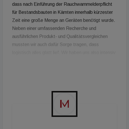
dass nach Einführung der Rauchwarnmelderpflicht
für Bestandsbauten in Kärnten innerhalb kürzester
Zeit eine große Menge an Geräten benötigt wurde.
Neben einer umfassenden Recherche und
ausführlichen Produkt- und Qualitätsvergleichen
mussten wir auch dafür Sorge tragen, dass
logistisch alles glatt lief. Wir haben uns also intensiv
mit der Thematik des Rauchwarnmelders
auseinandergesetzt und sind schlussendlich bei
einem europäischen Markenprodukt aus dem Hause
Ei Electronics gelandet., erklärt dazu Jakob
Kuchling, Leiter der Sparte Kundenprojekte.
Die
Wahl ist damals auf das Produkt „Ei650“ gefallen.
Inzwischen wurden
bisher rund 57.000 Stück
montiert. Jeder der Melder wurde an die Decke
geschraubt. Das bedeutet zwar einen geringen