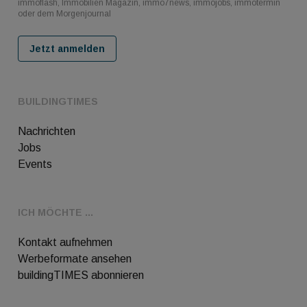
immoflash, Immobilien Magazin, immo7news, immojobs, immotermin
oder dem Morgenjournal
Jetzt anmelden
BUILDINGTIMES
Nachrichten
Jobs
Events
ICH MÖCHTE ...
Kontakt aufnehmen
Werbeformate ansehen
buildingTIMES abonnieren