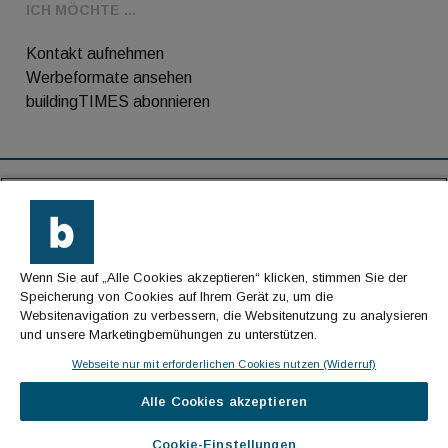
ICH MÖCHTE ...
Kontakt aufnehmen
Werbeformate ansehen
buildingTIMES abonnieren
RSS-Feed
Kontakt
Wenn Sie auf „Alle Cookies akzeptieren“ klicken, stimmen Sie der
Impressum
Speicherung von Cookies auf Ihrem Gerät zu, um die
Websitenavigation zu verbessern, die Websitenutzung zu analysieren
Datenschutz
und unsere Marketingbemühungen zu unterstützen.
AGB
Webseite nur mit erforderlichen Cookies nutzen (Widerruf)
Alle Cookies akzeptieren
© Cachalot Media House GmbH - Alle Rechte
vorbehalten
Cookie-Einstellungen