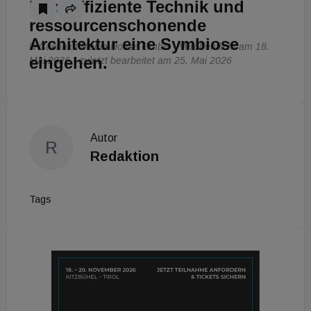
hocheffiziente Technik und
ressourcenschonende
Architektur eine Symbiose
© Cachalot Media House GmbH - Veröffentlicht am 18.
eingehen.
Mai 2026 - zuletzt bearbeitet am 25. Mai 2026
Autor
R
Redaktion
Tags