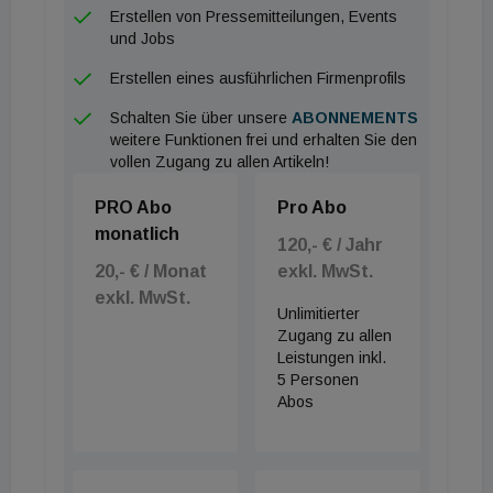
Blumenschotterrasen nur
Erstellen von Pressemitteilungen, Events
und Jobs
teilversiegelt, während das
31.000 Quadratmeter große
Erstellen eines ausführlichen Firmenprofils
Dach vollflächig als Gründach
Schalten Sie über unsere
ABONNEMENTS
ausgeführt wird
.
Ergänzt wird
weitere Funktionen frei und erhalten Sie den
dieses Öko-Konzept durch
vollen Zugang zu allen Artikeln!
einen 6.000 Quadratmeter
PRO Abo
Pro Abo
großen Öko-Grünpark mit
monatlich
120,- € / Jahr
Retentionsfläche, Löschteich
20,- € / Monat
exkl. MwSt.
und Biotopcharakter, der die
exkl. MwSt.
lokale Biodiversität aktiv
Unlimitierter
Zugang zu allen
fördert
. Parallel zur
Leistungen inkl.
anspruchsvollen
5 Personen
Außenraumgestaltung operiert
Abos
das Innere des Gebäudes auf
höchstem technologischen
Niveau.
Menschliche