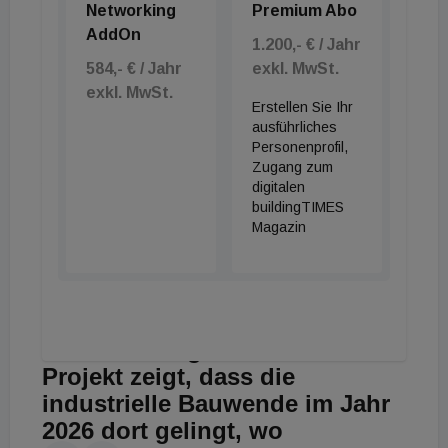
Networking
Premium Abo
Arbeitskraft und automatisierte
AddOn
1.200,- € / Jahr
Systeme agieren eng verzahnt:
584,- € / Jahr
exkl. MwSt.
Rund 80 autonom agierende
exkl. MwSt.
fahrerlose Transportsysteme
Erstellen Sie Ihr
ausführliches
(AGVs) übernehmen die
Personenprofil,
internen Transportprozesse,
Zugang zum
während das Herzstück der
digitalen
buildingTIMES
Anlage, ein Kleinteile-Shuttle-
Magazin
Lager mit rund 260.000
Stellplätzen, über eine
umfangreiche Fördertechnik an
hocheffiziente Kommissionier-
Stationen angebunden ist
. Das
Projekt zeigt, dass die
industrielle Bauwende im Jahr
2026 dort gelingt, wo