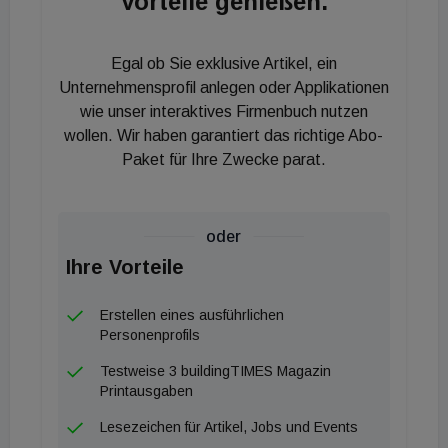
Vorteile genießen.
dem Parkdeck, die eine Jahresleistung von 2,3
Gigawattstunden generiert
.
Für die Temperierung
kommen hocheffiziente Wärmepumpen zum
Egal ob Sie exklusive Artikel, ein
Einsatz, die mit einer Betonkernaktivierung im
Hallenbereich kombiniert werden
.
Unternehmensprofil anlegen oder Applikationen
wie unser interaktives Firmenbuch nutzen
wollen. Wir haben garantiert das richtige Abo-
Paket für Ihre Zwecke parat.
Ein zentraler Aspekt des
planerischen Gesamtkonzepts
liegt im sensiblen Umgang mit
oder
der Ressource Boden.
Um die
Ihre Vorteile
Versiegelung auf ein Minimum
zu reduzieren, bleiben mehr als
Erstellen eines ausführlichen
26.000 Quadratmeter und damit
Personenprofils
30 Prozent der Gesamtfläche
Testweise 3 buildingTIMES Magazin
unversiegelt
.
Weitere elf
Printausgaben
Prozent werden über
Lesezeichen für Artikel, Jobs und Events
Rasengitter und