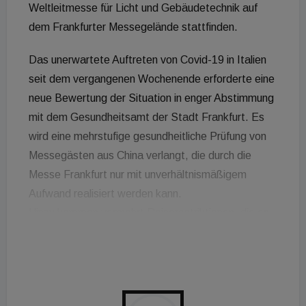
Weltleitmesse für Licht und Gebäudetechnik auf
dem Frankfurter Messegelände stattfinden.
Das unerwartete Auftreten von Covid-19 in Italien
seit dem vergangenen Wochenende erforderte eine
neue Bewertung der Situation in enger Abstimmung
mit dem Gesundheitsamt der Stadt Frankfurt. Es
wird eine mehrstufige gesundheitliche Prüfung von
Messegästen aus China verlangt, die durch die
Messe Frankfurt nur mit unverhältnismäßigem
Aufwand realisiert werden kann.
Hinzu kommen vermehrt Reiserestriktionen, die es
potenziellen Besuchern wie Ausstellern erschweren,
an der Messe teilzunehmen. Aus diesem Grund hat
sich der Veranstalter für eine Verschiebung der
Light + Building entschieden.