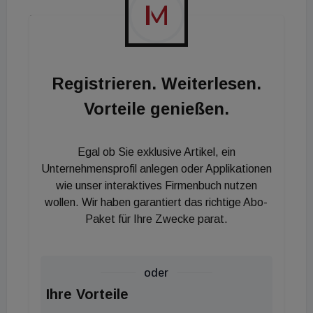
Dieser Entschluss wird ebenfalls von den
Kooperationspartnern der Light + Building, dem
Fachverband Elektroinstallationssysteme sowie
dem Fachverband Licht im ZVEI (Zentralverband
Registrieren. Weiterlesen.
Elektrotechnik- und Elektronikindustrie) und dem
Vorteile genießen.
Zentralverband der Deutschen Elektro- und
Informationstechnischen Handwerke (ZVEH)
Egal ob Sie exklusive Artikel, ein
mitgetragen. Auch die wichtigsten italienischen
Unternehmensprofil anlegen oder Applikationen
Verbände unterstützen die Entscheidung. China und
wie unser interaktives Firmenbuch nutzen
Italien stellen nach Deutschland sowohl die größte
wollen. Wir haben garantiert das richtige Abo-
Aussteller- als auch Besuchergruppe.
Paket für Ihre Zwecke parat.
Neuer Termin: Light + Building vom 27. September
bis 02. Oktober 2020
oder
Ihre Vorteile