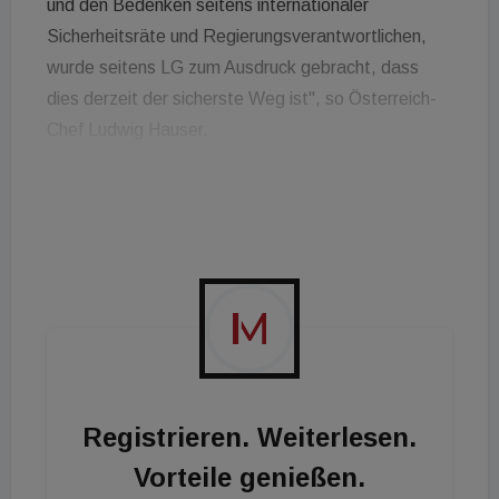
und den Bedenken seitens internationaler
Sicherheitsräte und Regierungsverantwortlichen,
wurde seitens LG zum Ausdruck gebracht, dass
dies derzeit der sicherste Weg ist", so Österreich-
Chef Ludwig Hauser.
Die Vorbereitungen für die Messeteilnahme waren
abgeschlossen und das Team hätte sich auf
interessante Gespräche gefreut. Die werden bald
bei einem der nächsten Events nachgeholt, so LG.
Mit Geräten ist LG auf der Messe dennoch
vertreten - zum Beispiel beim Großhändler IPK
Knippel.
Registrieren. Weiterlesen.
Vorteile genießen.