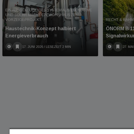
EIN AUSGEKLÜGELTES SYSTEM AUS ERDWÄRME
UND SOLAR MACHT EIN WOHNHAUS ZUM
VORZEIGEPROJEKT.
RECHT & RAH
Haustechnik-Konzept halbiert
ÖNORM B 11
Energieverbrauch
Signalwirku
17. JUNI 2026
/ LESEZEIT 2 MIN
27. MAI