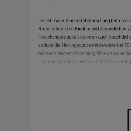
Die St. Anna Kinderkrebsforschung hat es si
Krebs erkrankten Kindern und Jugendlichen zu
Forschungstätigkeit konnten auch beachtliche
sodass die Heilungsquote mittlerweile bei 70-
biomedizinischen Forschung führen zu einer 
Therapie und damit auch zu besseren Heilun
„Mich macht das Schicksal kranker Kinder zuti
Anna Kinderkrebsforschung zu unterstützen. 
für Eltern und Angehörige, da man in ständig
zwar kein persönliches Leid lindern, aber es h
die Heilungschancen zu verbessern“, so Stef