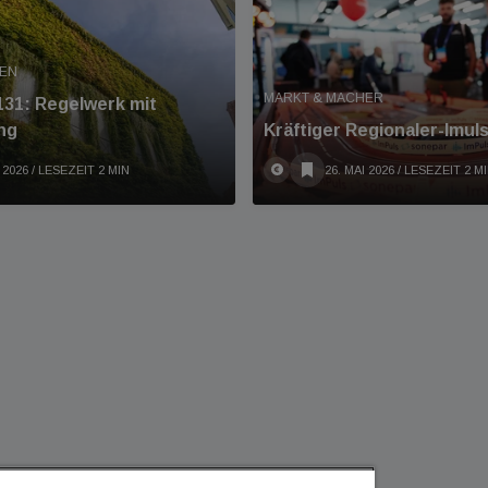
MEN
MARKT & MACHER
31: Regelwerk mit
ng
Kräftiger Regionaler-Imul
 2026
/ LESEZEIT 2 MIN
26. MAI 2026
/ LESEZEIT 2 M