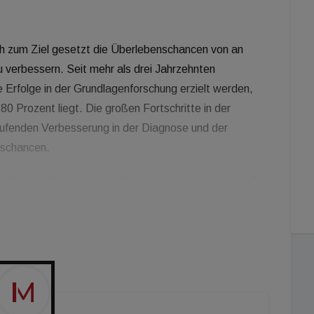
ch zum Ziel gesetzt die Überlebenschancen von an
 verbessern. Seit mehr als drei Jahrzehnten
 Erfolge in der Grundlagenforschung erzielt werden,
80 Prozent liegt. Die großen Fortschritte in der
laufenden Verbesserung in der Diagnose und der
gschancen.
efst betroffen und deshalb ist es mir so wichtig die St.
Eine so schwere Erkrankung ist eine enorme Belastung
er Angst und Sorge um das eigene Kind lebt. Geld kann
ilft die Forschungstätigkeit voranzutreiben und damit
an Graf, CEO Leyrer + Graf.