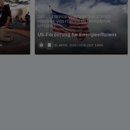
DAS US-ENERGIEMINISTERIUM BESTÄTIGT
FREIGABE VON FÖRDER-MILLIARDEN FÜR
EFFIZIENZ.
s
US-Förderung für Energieeffizienz
IN
20. APRIL 2026
/ LESEZEIT 1 MIN