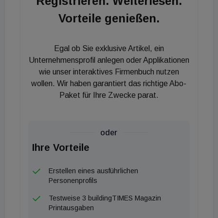
Registrieren. Weiterlesen.
Betonabbruch, Abbruchasphalt, mineralische
Vorteile genießen.
Hochbaurestmassen, aber auch diverse
Schüttmaterialien finden beispielsweise für den
Egal ob Sie exklusive Artikel, ein
Unterbau von Straßen oder als Verfüllungen und
Unternehmensprofil anlegen oder Applikationen
Oberflächenbefestigungen Verwendung.
wie unser interaktives Firmenbuch nutzen
wollen. Wir haben garantiert das richtige Abo-
Erweiterung der Geschäftsleitung
Paket für Ihre Zwecke parat.
Mario Burger bleibt weiterhin als Geschäftsführer an
Bord und wird gemeinsam mit dem neuen
oder
Geschäftsführerkollegen Othmar Zimmel,
Ihre Vorteile
Geschäftsfeldleiter für den Tiefbau bei Leyrer +
Graf, die Regrub Waste &amp; Recycling GmbH
Erstellen eines ausführlichen
auf Erfolgskurs halten. Die Firma mit Sitz in Krems
Personenprofils
ist ein Tochterunternehmen der Tiefbau Burger
Testweise 3 buildingTIMES Magazin
GmbH. An den drei Standorten in Herzogenburg,
Printausgaben