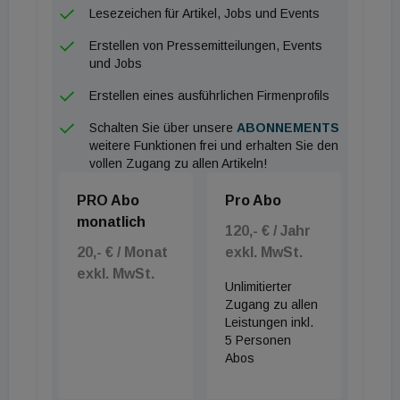
Kollersdorf und Lengenfeld werden Baurestmassen,
Lesezeichen für Artikel, Jobs und Events
gefährliche Abfälle und Aushubmaterialien aus ganz
Erstellen von Pressemitteilungen, Events
Niederösterreich und Wien übernommen, sortiert
und Jobs
und mittels verschiedenster Aufbereitungsanlagen
Erstellen eines ausführlichen Firmenprofils
zu wieder einsetzbaren Produkten aufbereitet. Der
Großteil der Recyclingprodukte kommt auf den
Schalten Sie über unsere
ABONNEMENTS
weitere Funktionen frei und erhalten Sie den
umliegenden Baustellen wieder zum Einsatz.
vollen Zugang zu allen Artikeln!
Ü
PRO Abo
Pro Abo
monatlich
120,- € / Jahr
20,- € / Monat
exkl. MwSt.
exkl. MwSt.
Unlimitierter
Zugang zu allen
Leistungen inkl.
5 Personen
Abos