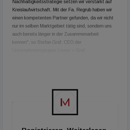
Nachhaltigkeitsstrategie setzen wir verstärkt auf
Kreislaufwirtschaft. Mit der Fa. Regrub haben wir
einen kompetenten Partner gefunden, da wir nicht
nur im selben Marktgebiet tätig sind, sondern uns
auch bereits länger in der Zusammenarbeit
kennen", so Stefan Graf, CEO der
Unternehmensgruppe Leyrer + Graf.
Bauschutt Recycling
Anstatt Bauschutt zu entsorgen, wird er bei Regrub
sortiert und mittels modernster Brech- und
Siebanlagen für einen weiteren Lebenszyklus
recycelt. Durch die Wiederaufbereitung entstehen
etwa Produkte wie Humus, Humus-Sand-
Gemische, Schottermaterialien diverser Körnungen,
Recyclingbeton, Recyclingasphalt uvm.