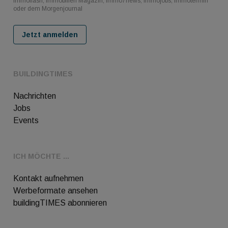
immoflash, Immobilien Magazin, immo7news, immojobs, immotermin
oder dem Morgenjournal
Jetzt anmelden
BUILDINGTIMES
Nachrichten
Jobs
Events
ICH MÖCHTE ...
Kontakt aufnehmen
Werbeformate ansehen
buildingTIMES abonnieren