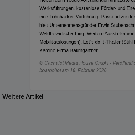
Werksführungen, kostenlose Förder- und Ene
eine Lohnhacker-Vorführung. Passend zur der
hielt Unternehmensgründer Erwin Stubenschro
Waldbewirtschaftung. Weitere Aussteller vo
Mobilitätslösungen), Let's do it-Thaller (St
Kamine Firma Baumgartner.
© Cachalot Media House GmbH - Veröffentlich
bearbeitet am 16. Februar 2026
Weitere Artikel