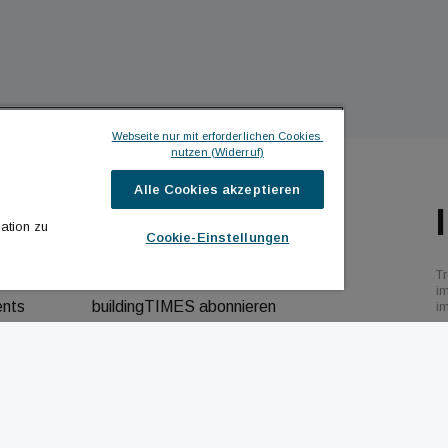
Webseite nur mit erforderlichen Cookies 
nutzen (Widerruf)
Alle Cookies akzeptieren
ILDINGTIMES
ICH MÖCHTE ...
ation zu
Cookie-Einstellungen
hrichten
Kontakt aufnehmen
Tr
bs
Werbeformate ansehen
i
ents
buildingTIMES abonnieren
i