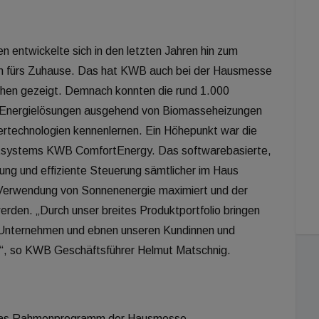
 entwickelte sich in den letzten Jahren hin zum
m fürs Zuhause. Das hat KWB auch bei der Hausmesse
hen gezeigt. Demnach konnten die rund 1.000
gen Energielösungen ausgehend von Biomasseheizungen
hertechnologien kennenlernen. Ein Höhepunkt war die
tsystems KWB ComfortEnergy. Das softwarebasierte,
ung und effiziente Steuerung sämtlicher im Haus
 Verwendung von Sonnenenergie maximiert und der
erden. „Durch unser breites Produktportfolio bringen
d Unternehmen und ebnen unseren Kundinnen und
“, so KWB Geschäftsführer Helmut Matschnig.
 das Rahmenprogramm der Hausmesse