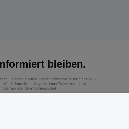
Informiert bleiben.
effen Sie eine Selektion unserer Newsletter zu buildingTIMES,
mmoflash, Immobilien Magazin, immo7news, immojobs,
mmotermin oder dem Morgenjournal
Jetzt anmelden