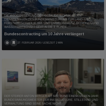
DIE MODERNISIERUNG DER GEBÄUDETECHNIK IN DEN
DIENSTSTELLEN DES BUNDESMINISTERIUMS FÜR LAND- UND
FORSTWIRTSCHAFT, KLIMA- UND UMWELTSCHUTZ, REGIONEN UND
WASSERWIRTSCHAFT GEHT IN DIE 3. RUNDE.
Bundescontracting um 10 Jahre verlängert
27. FEBRUAR 2026
/ LESEZEIT 2 MIN
DER STEIRER ANTON BERGER IST SEIT RUND EINEM HALBEN JAHR
BUNDESINNUNGSMEISTER DER INSTALLATEURE. STILLSTAND UND
VERWALTUNG SIND SEINE SACHE NICHT.