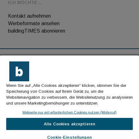
ICH MÖCHTE ...
Kontakt aufnehmen
Werbeformate ansehen
buildingTIMES abonnieren
RSS-Feed
Kontakt
Wenn Sie auf „Alle Cookies akzeptieren“ klicken, stimmen Sie der
Impressum
Speicherung von Cookies auf Ihrem Gerät zu, um die
Websitenavigation zu verbessern, die Websitenutzung zu analysieren
Datenschutz
und unsere Marketingbemühungen zu unterstützen.
AGB
Webseite nur mit erforderlichen Cookies nutzen (Widerruf)
Alle Cookies akzeptieren
© Cachalot Media House GmbH - Alle Rechte
vorbehalten
Cookie-Einstellungen