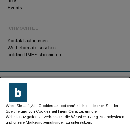
Jobs
Events
ICH MÖCHTE ...
Kontakt aufnehmen
Werbeformate ansehen
buildingTIMES abonnieren
RSS-Feed
Kontakt
Wenn Sie auf „Alle Cookies akzeptieren“ klicken, stimmen Sie der
Impressum
Speicherung von Cookies auf Ihrem Gerät zu, um die
Websitenavigation zu verbessern, die Websitenutzung zu analysieren
Datenschutz
und unsere Marketingbemühungen zu unterstützen.
AGB