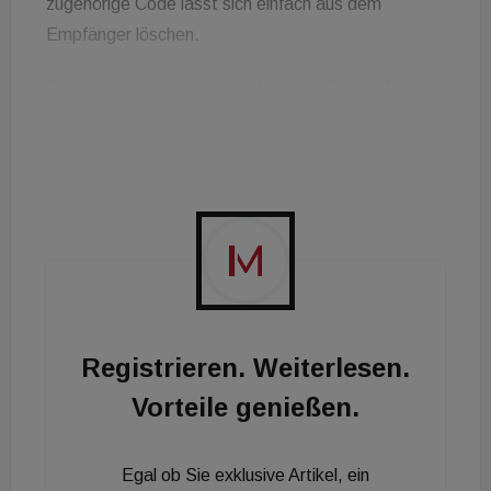
zugehörige Code lässt sich einfach aus dem
Empfänger löschen.
Betrieben werden kann der Leser im Stand-Alone-
Betrieb, mit dem Siedle-Eingangs-Controller oder
dem entsprechenden Tür-Controller. Der
berührungslose Türöffner sei auch im Wohnbau
attraktiv, etwa für Familien mit Kindern.
Registrieren. Weiterlesen.
Vorteile genießen.
Egal ob Sie exklusive Artikel, ein