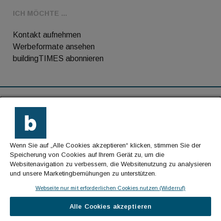
ICH MÖCHTE ...
Kontakt aufnehmen
Werbeformate ansehen
buildingTIMES abonnieren
RSS-Feed
Kontakt
Wenn Sie auf „Alle Cookies akzeptieren“ klicken, stimmen Sie der
Impressum
Speicherung von Cookies auf Ihrem Gerät zu, um die
Websitenavigation zu verbessern, die Websitenutzung zu analysieren
Datenschutz
und unsere Marketingbemühungen zu unterstützen.
AGB
Webseite nur mit erforderlichen Cookies nutzen (Widerruf)
Alle Cookies akzeptieren
© Cachalot Media House GmbH - Alle Rechte