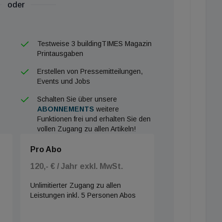
oder
 eingestuft wird. Heissenberger erwartet sich dazu ein
Testweise 3 buildingTIMES Magazin
das!
Printausgaben
Erstellen von Pressemitteilungen,
Events und Jobs
Schalten Sie über unsere
ABONNEMENTS
weitere
Funktionen frei und erhalten Sie den
vollen Zugang zu allen Artikeln!
Pro Abo
120,- € / Jahr exkl. MwSt.
Unlimitierter Zugang zu allen
Leistungen inkl. 5 Personen Abos