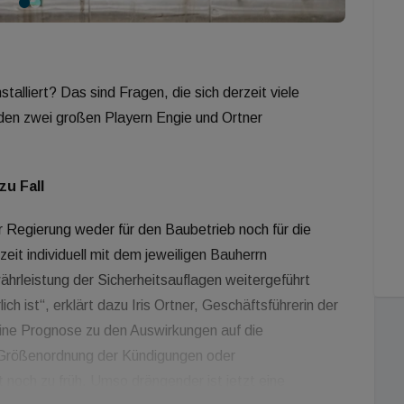
talliert? Das sind Fragen, die sich derzeit viele
 den zwei großen Playern Engie und Ortner
zu Fall
 Regierung weder für den Baubetrieb noch für die
eit individuell mit dem jeweiligen Bauherrn
hrleistung der Sicherheitsauflagen weitergeführt
h ist“, erklärt dazu Iris Ortner, Geschäftsführerin der
ine Prognose zu den Auswirkungen auf die
 Größenordnung der Kündigungen oder
 noch zu früh. Umso drängender ist jetzt eine