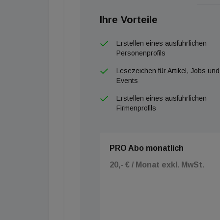
aus, dass die Corona-Krise als höhere Gewalt
Ihre Vorteile
klares Statement der Regierung.
Erstellen eines ausführlichen
Und außerdem gilt: Gemeinsam schaffen wir 
Personenprofils
Lesezeichen für Artikel, Jobs und
Events
Erstellen eines ausführlichen
Firmenprofils
PRO Abo monatlich
20,- € / Monat exkl. MwSt.