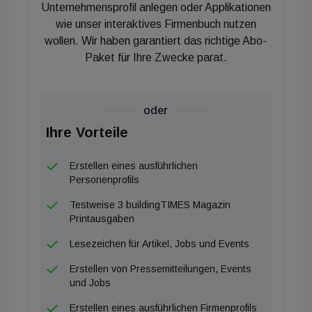
Unternehmensprofil anlegen oder Applikationen
das Gesamtbild.
wie unser interaktives Firmenbuch nutzen
wollen. Wir haben garantiert das richtige Abo-
Nachhaltigkeit und Zukunftsfähigkeit
Paket für Ihre Zwecke parat.
Die Gebäude des IPAI Campus folgen einem klaren
Leitbild: technologisch fortschrittlich,
oder
architektonisch eigenständig und konsequent auf
Ihre Vorteile
Interaktion, Nachhaltigkeit und Zukunftsfähigkeit
Erstellen eines ausführlichen
ausgerichtet. Begrünte Flächen, Photovoltaik-
Personenprofils
Anlagen, Regenwassermanagement und der
Testweise 3 buildingTIMES Magazin
Einsatz von ressourcenschonendem Recycling-
Printausgaben
Beton sind integraler Bestandteil des Konzepts.
Lesezeichen für Artikel, Jobs und Events
Mega-Invesment
Erstellen von Pressemitteilungen, Events
und Jobs
Angaben zu den Baukosten gibt es nicht. Das KI-
Erstellen eines ausführlichen Firmenprofils