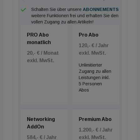
Ding kostet nach ARD-Informationen jedenfalls
ordentlich Geld. Die Baukosten für den kompletten
Schalten Sie über unsere
ABONNEMENTS
weitere Funktionen frei und erhalten Sie den
KI-Campus dürften vermutlich bei rund drei
vollen Zugang zu allen Artikeln!
Milliarden Euro liegen, wie ARD schätzt.
PRO Abo
Pro Abo
Hauptinvestor ist eben die Schwarz-Gruppe die von
monatlich
Heilbronn aus die Ketten Lidl und Kaufland steuert.
120,- € / Jahr
Mehr 80 Partner seien schon jetzt mit an Bord, so
20,- € / Monat
exkl. MwSt.
exkl. MwSt.
der Bericht des deutschen TV-Senders: Darunter
Unlimitierter
prominente Namen wie SAP, Telekom, Claas,
Zugang zu allen
Leistungen inkl.
Porsche, Stihl, Würth oder Recaro und Vodafone.
5 Personen
Auch regionale Betriebe wie der
Abos
Ventilatorenhersteller Ziehl-Abegg werden als
Partner genannt.
Networking
Premium Abo
AddOn
1.200,- € / Jahr
584,- € / Jahr
exkl. MwSt.