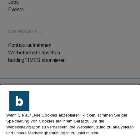
Jobs
Events
ICH MÖCHTE ...
Kontakt aufnehmen
Werbeformate ansehen
buildingTIMES abonnieren
RSS-Feed
Kontakt
Wenn Sie auf „Alle Cookies akzeptieren“ klicken, stimmen Sie der
Impressum
Speicherung von Cookies auf Ihrem Gerät zu, um die
Websitenavigation zu verbessern, die Websitenutzung zu analysieren
Datenschutz
und unsere Marketingbemühungen zu unterstützen.
AGB