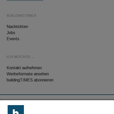
BUILDINGTIMES
Nachrichten
Jobs
Events
ICH MÖCHTE ...
Kontakt aufnehmen
Werbeformate ansehen
buildingTIMES abonnieren
RSS-Feed