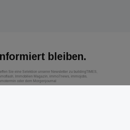
Informiert bleiben.
effen Sie eine Selektion unserer Newsletter zu buildingTIMES,
mmoflash, Immobilien Magazin, immo7news, immojobs,
mmotermin oder dem Morgenjournal
Jetzt anmelden