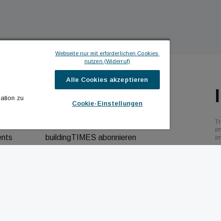
Webseite nur mit erforderlichen Cookies 
nutzen (Widerruf)
Alle Cookies akzeptieren
ILDINGTIMES
ICH MÖCHTE ...
ation zu
Cookie-Einstellungen
hrichten
Kontakt aufnehmen
Tr
bs
Werbeformate ansehen
i
ents
buildingTIMES abonnieren
i