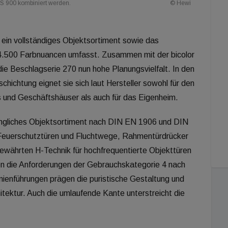
 S 900 kombiniert werden.
© Hewi
 ein vollständiges Objektsortiment sowie das
4.500 Farbnuancen umfasst. Zusammen mit der bicolor
die Beschlagserie 270 nun hohe Planungsvielfalt. In den
hichtung eignet sie sich laut Hersteller sowohl für den
os und Geschäftshäuser als auch für das Eigenheim.
fängliches Objektsortiment nach DIN EN 1906 und DIN
 Feuerschutztüren und Fluchtwege, Rahmentürdrücker
 bewährten H-Technik für hochfrequentierte Objekttüren
len die Anforderungen der Gebrauchskategorie 4 nach
ienführungen prägen die puristische Gestaltung und
itektur. Auch die umlaufende Kante unterstreicht die