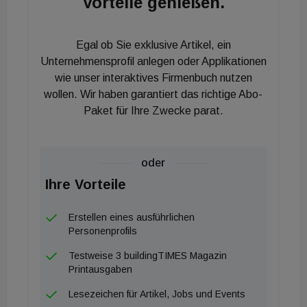
Vorteile genießen.
Steigerung des Einsatzes erneuerbarer Energie
hervor: „Überschüssige Windenergie zum richtigen
Egal ob Sie exklusive Artikel, ein
Zeitpunkt einspeichern und später zeitversetzt zum
Unternehmensprofil anlegen oder Applikationen
Kühlen oder Heizen nutzbar machen, ermöglicht
wie unser interaktives Firmenbuch nutzen
eine fast 100 prozentige Versorgung mit
wollen. Wir haben garantiert das richtige Abo-
Umweltenergie. Im Kühlfall wird die Wärme über
Paket für Ihre Zwecke parat.
den gesamten Bauteil entzogen, im Raum entsteht
so ein angenehmes und gleichmäßiges Klima.“
oder
Ihre Vorteile
Erstellen eines ausführlichen
Personenprofils
Testweise 3 buildingTIMES Magazin
Printausgaben
Lesezeichen für Artikel, Jobs und Events