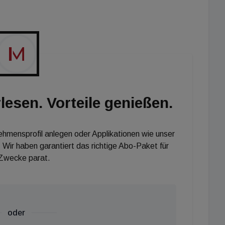
ewerben wurden erreicht. Die Geschichte von Hartl
nzl Hartl, errichtete im Jahr 1910 das erste
h heute noch in der Nähe des heutigen Werkssitzes
anlagen, Ausstattungscenter und Musterhäuser
0 m² anwachsen. Anfang 2020 zogen sich Roland Suter
nd übergaben an die nächste Generation, Yves Suter,
as Unternehmen 320 Mitarbeiter, inklusive 20
lesen. Vorteile genießen.
nehmensprofil anlegen oder Applikationen wie unser
 Wir haben garantiert das richtige Abo-Paket für
 Zwecke parat.
oder