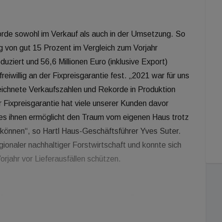
orde sowohl im Verkauf als auch in der Umsetzung. So
 von gut 15 Prozent im Vergleich zum Vorjahr
ziert und 56,6 Millionen Euro (inklusive Export)
reiwillig an der Fixpreisgarantie fest. „2021 war für uns
zeichnete Verkaufszahlen und Rekorde in Produktion
 Fixpreisgarantie hat viele unserer Kunden davor
 es ihnen ermöglicht den Traum vom eigenen Haus trotz
 können“, so Hartl Haus-Geschäftsführer Yves Suter.
ionaler nachhaltiger Forstwirtschaft und konnte sich
orjahr vor Lieferausfällen schützen.
ahren investiert, so wurde eine neue Bautischlerei mit
lionen Euro errichtet, neue Musterhäuser geschaffen