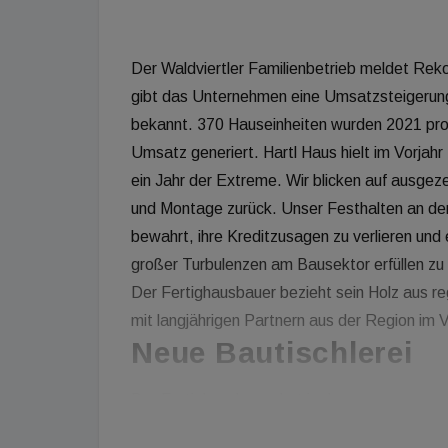
Der Waldviertler Familienbetrieb meldet Rek
gibt das Unternehmen eine Umsatzsteigerung
bekannt. 370 Hauseinheiten wurden 2021 produ
Umsatz generiert. Hartl Haus hielt im Vorjahr f
ein Jahr der Extreme. Wir blicken auf ausge
und Montage zurück. Unser Festhalten an der
bewahrt, ihre Kreditzusagen zu verlieren und
großer Turbulenzen am Bausektor erfüllen zu
Der Fertighausbauer bezieht sein Holz aus reg
mit langjährigen Partnern aus der Region im V
Neue Bautischlerei
Der Fertighausbauer hat in den vergangenen J
einem Gesamtinvestitionsvolumen von 6,5 Mil