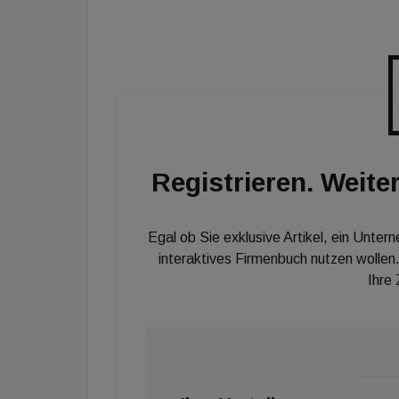
und Spitzenplatzierungen bei Lehrlingswettb
begann bereits im Jahr 1897. Der Gründer, We
vorgefertigte Hartl Einfamilienhaus, das auc
steht. Mit den Jahren sind neue Produktions
realisiert und das Werksgelände auf 132.00
und Peter Suter aus der operativen zurück u
Sohn von Roland Suter. Aktuell beschäftigt d
Registrieren. Weiter
Lehrlinge.
Egal ob Sie exklusive Artikel, ein Unter
interaktives Firmenbuch nutzen wollen.
Ihre