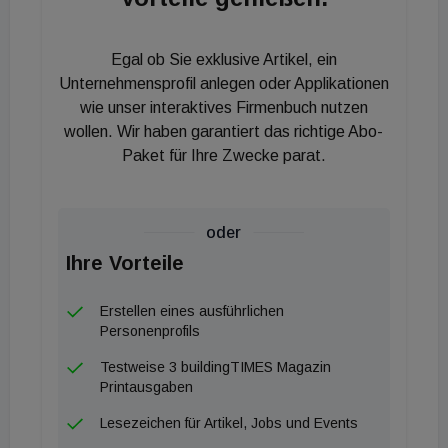
wir unsere erfolgreiche Wachstumsstrategie zum
Wohle unserer Kunden, unserer Mitarbeiter und
Egal ob Sie exklusive Artikel, ein
unserer Partner fortsetzen“, führt Jaenecke fort.
Unternehmensprofil anlegen oder Applikationen
wie unser interaktives Firmenbuch nutzen
Neben dem Vorstandsvorsitzenden Hans Jürgen
wollen. Wir haben garantiert das richtige Abo-
Kalmbach (44) bilden der stellvertretende
Paket für Ihre Zwecke parat.
Vorsitzende Reinhard Mayer (52), Christophe
Gourlan (47) sowie Frank Semling (52) weiterhin
das nun vierköpfige Vorstandsteam der Hansgrohe
oder
SE. Die Hansgrohe Group strebt trotz
Ihre Vorteile
abschwächender Weltkonjunktur ein moderates
Erstellen eines ausführlichen
Umsatzwachstum für das aktuelle Geschäftsjahr
Personenprofils
an. Dieses Ziel soll durch die Stärkung und den
Testweise 3 buildingTIMES Magazin
Ausbau des Hansgrohe Kerngeschäftes mit
Printausgaben
Produktneuheiten erreicht werden, so das
Lesezeichen für Artikel, Jobs und Events
Unternehmen aus dem Schwarzwald.