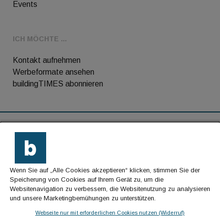
Events
ICH MÖCHTE ...
Kontakt aufnehmen
Werbeformate ansehen
buildingTIMES abonnieren
RSS-Feed
Kontakt
Wenn Sie auf „Alle Cookies akzeptieren“ klicken, stimmen Sie der
Impressum
Speicherung von Cookies auf Ihrem Gerät zu, um die
Websitenavigation zu verbessern, die Websitenutzung zu analysieren
Datenschutz
und unsere Marketingbemühungen zu unterstützen.
AGB
Webseite nur mit erforderlichen Cookies nutzen (Widerruf)