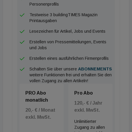
Personenprofils
oder die Rheinbrücke Hard Fußach bestätigen
Testweise 3 buildingTIMES Magazin
ebenfalls die Kompetenz der MCE im
Printausgaben
Schrägseilbrückenbau.
Lesezeichen für Artikel, Jobs und Events
Außerdem gilt: Gemeinsam schaffen wir das!
Erstellen von Pressemitteilungen, Events
und Jobs
Erstellen eines ausführlichen Firmenprofils
Schalten Sie über unsere
ABONNEMENTS
weitere Funktionen frei und erhalten Sie den
vollen Zugang zu allen Artikeln!
PRO Abo
Pro Abo
monatlich
120,- € / Jahr
20,- € / Monat
exkl. MwSt.
exkl. MwSt.
Unlimitierter
Zugang zu allen