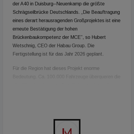
der A40 in Duisburg–Neuenkamp die größte
Schrägseilbrücke Deutschlands. „Die Beauftragung
eines derart herausragenden Großprojektes ist eine
erneute Bestätigung der hohen
Brückenbaukompetenz der MCE”, so Hubert
Wetschnig, CEO der Habau Group. Die
Fertigstellung ist für das Jahr 2026 geplant.
Für die Region hat dieses Projekt enorme
Bedeutung. Ca. 100.000 Fahrzeuge überqueren die
alte Rheinbrücke – pro Tag. Dabei ist das in die
Jahre gekommene Bauwerk aus dem Jahr 1970
lediglich für maximal 30.000 Überquerungen pro Tag
ausgelegt. Das führt in weiterer Folge zu
Problemen und Staus. Die neue Rheinbrücke ist ein
wichtiger Baustein beim Ausbau der A40, mit