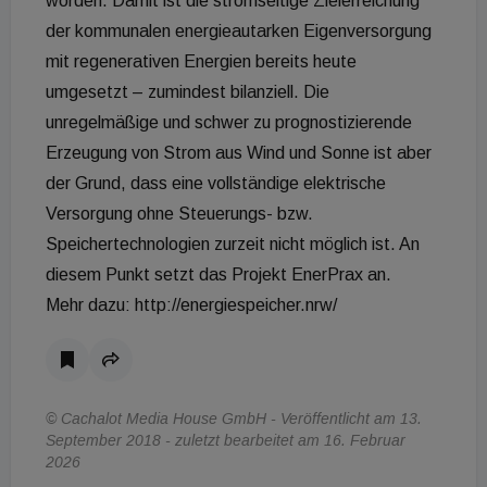
worden. Damit ist die stromseitige Zielerreichung
der kommunalen energieautarken Eigenversorgung
mit regenerativen Energien bereits heute
umgesetzt – zumindest bilanziell. Die
unregelmäßige und schwer zu prognostizierende
Erzeugung von Strom aus Wind und Sonne ist aber
der Grund, dass eine vollständige elektrische
Versorgung ohne Steuerungs- bzw.
Speichertechnologien zurzeit nicht möglich ist. An
diesem Punkt setzt das Projekt EnerPrax an.
Mehr dazu: http://energiespeicher.nrw/
© Cachalot Media House GmbH - Veröffentlicht am 13.
September 2018 - zuletzt bearbeitet am 16. Februar
2026