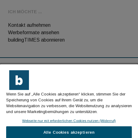
ICH MÖCHTE ...
Kontakt aufnehmen
Werbeformate ansehen
buildingTIMES abonnieren
RSS-Feed
Kontakt
Wenn Sie auf „Alle Cookies akzeptieren“ klicken, stimmen Sie der
Impressum
Speicherung von Cookies auf Ihrem Gerät zu, um die
Websitenavigation zu verbessern, die Websitenutzung zu analysieren
Datenschutz
und unsere Marketingbemühungen zu unterstützen.
AGB
Webseite nur mit erforderlichen Cookies nutzen (Widerruf)
Alle Cookies akzeptieren
© Cachalot Media House GmbH - Alle Rechte