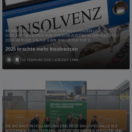
IM JAHR 2025 STIEG DIE ZAHL DER INSOLVENZEN LAUT
VORLÄUFIGEN DATEN VON STATISTIK AUSTRIA IM VERGLEICH ZU
2024 UM RUND 4 % AUF 6.809. BAU UNTER TOP 3.
2025 brachte mehr Insolvenzen
10. FEBRUAR 2026
/ LESEZEIT 1 MIN
DIE BIG BAUT IN HOLLABRUNN EINE NEUE BALLSPIELHALLE ALS
MODERNEN ZUBAU DER HTL. VERTRETER:INNEN AUS POLITIK UND