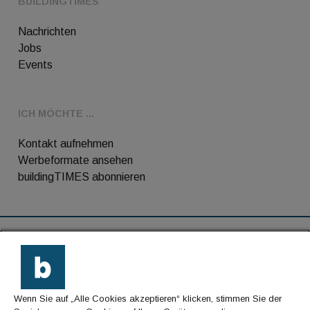
BUILDINGTIMES
Nachrichten
Jobs
Events
ICH MÖCHTE ...
Kontakt aufnehmen
Werbeformate ansehen
buildingTIMES abonnieren
RSS-Feed
Kontakt
Wenn Sie auf „Alle Cookies akzeptieren“ klicken, stimmen Sie der
Impressum