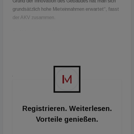
Grund der Innovation des Gebäudes hat man sich
grundsätzlich hohe Mieteinnahmen erwartet“, fasst
der AKV zusammen.
An Aktivwerten im Unternehmen ist im
Wesentlichen die Liegenschaft an der Adresse
Waagner-Biro-Straße 100, 8020 Graz vorhanden,
so dass das schuldnerische Unternehmen die Aktiva
mit 3,6 Mio. Euro bewertet. Die Liegenschaft ist
jedoch pfandrechtlich durch die den Bau
finanzierende Bank belastet.
Das Projekt des „Science Towers“ wurde
gemeinsam mit der SFL technologies GmbH
Registrieren. Weiterlesen.
durchgeführt. Über das Vermögen der SFL
Vorteile genießen.
technologies GmbH ist ein Konkursverfahren am
Landesgericht Graz anhängig.