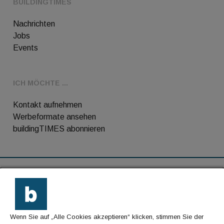
BUILDINGTIMES
Nachrichten
Jobs
Events
ICH MÖCHTE ...
Kontakt aufnehmen
Werbeformate ansehen
buildingTIMES abonnieren
RSS-Feed
Kontakt
Wenn Sie auf „Alle Cookies akzeptieren“ klicken, stimmen Sie der
Impressum