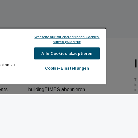
Webseite nur mit erforderlichen Cookies 
nutzen (Widerruf)
Alle Cookies akzeptieren
ILDINGTIMES
ICH MÖCHTE ...
ation zu
Cookie-Einstellungen
hrichten
Kontakt aufnehmen
Tr
bs
Werbeformate ansehen
i
ents
buildingTIMES abonnieren
i