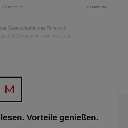
ulius übergeben
© Fränkische
der Gesellschafter des Rohr- und
gust 2021 hat er nun den Vorsitz der
er übergeben und ist zugleich in die Otto Kirchner
e hält als Holding sämtliche Geschäftsanteile der
htsfunktion wird er für die nächsten knapp zwei Jahre
ender des Verwaltungsrats der OKiB SE ausführen.
nd vertritt die 4. Generation der Familie.
lesen. Vorteile genießen.