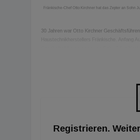
Fränkische-Chef Otto Kirchner hat das Zepter an Sohn J
30 Jahren war Otto Kirchner Geschäftsführen
Haustechnikherstellers Fränkische. Anfang Au
Geschäftsführung an seinen Sohn Julius Kirchn
Beteiligungen SE (OKiB SE) gewechselt. Dies
Fränkische-Unternehmensgruppe. Diese Aufsic
als geschäftsführender Direktor und Vorsitz
Julius Kirchner ist seit 2019 im Unternehmen u
Registrieren. Weiter