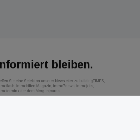
Informiert bleiben.
effen Sie eine Selektion unserer Newsletter zu buildingTIMES,
mmoflash, Immobilien Magazin, immo7news, immojobs,
mmotermin oder dem Morgenjournal
Jetzt anmelden