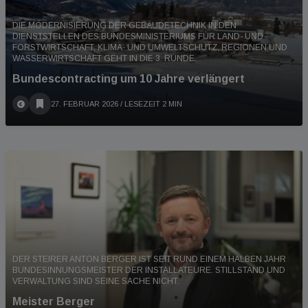
DIE MODERNISIERUNG DER GEBÄUDETECHNIK IN DEN
DIENSTSTELLEN DES BUNDESMINISTERIUMS FÜR LAND- UND
FORSTWIRTSCHAFT, KLIMA- UND UMWELTSCHUTZ, REGIONEN UND
WASSERWIRTSCHAFT GEHT IN DIE 3. RUNDE.
Bundescontracting um 10 Jahre verlängert
27. FEBRUAR 2026
/ LESEZEIT 2 MIN
DER STEIRER ANTON BERGER IST SEIT RUND EINEM HALBEN JAHR
BUNDESINNUNGSMEISTER DER INSTALLATEURE. STILLSTAND UND
VERWALTUNG SIND SEINE SACHE NICHT.
Meister Berger