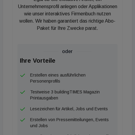
nur das äußere Erscheinungsbild muss erhalten
Unternehmensprofil anlegen oder Applikationen
wie unser interaktives Firmenbuch nutzen
bleiben: „Auch in den Innenbereichen werden wir
wollen. Wir haben garantiert das richtige Abo-
gemeinsam mit den ExpertInnen sicherstellen, dass
Paket für Ihre Zwecke parat.
der Charakter der Gebäude und alle
denkmalgeschützten Elemente nicht verändert
werden. Die nun folgenden Planungen und
oder
Umsetzungsschritte sind die Basis für alle weiteren
Ihre Vorteile
Sanierungsschritte an weiteren Gebäuden“, ergänzt
Wien Holding-Geschäftsführerin Sigrid Oblak.
Erstellen eines ausführlichen
Personenprofils
Geplant: Ein Campus für Alle
Testweise 3 buildingTIMES Magazin
Printausgaben
Mit der Unterzeichnung der Verträge zwischen der
Lesezeichen für Artikel, Jobs und Events
Stadt Wien und der Central European University
(CEU) zur großteils universitären Nutzung des
Erstellen von Pressemitteilungen, Events
und Jobs
Kernbereichs am Otto-Wagner-Areal im Sommer