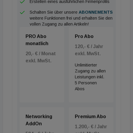
2020 wurde der Grundstein für die Erhaltung des
Erstellen eines ausführlichen Firmenprofils
Jugendstilensembles gelegt. Die Flächen und
Schalten Sie über unsere
ABONNEMENTS
Gebäude werden nach dem Ende der
weitere Funktionen frei und erhalten Sie den
vollen Zugang zu allen Artikeln!
Spitalsnutzung durch den Wiener
Gesundheitsverbund Schritt für Schritt an die
PRO Abo
Pro Abo
Wirtschaftsagentur Wien und die WSE Wiener
monatlich
120,- € / Jahr
Standortentwicklung GmbH übergeben. Geplant
20,- € / Monat
exkl. MwSt.
ist, die Pavillons bis Herbst 2025 unter Einhaltung
exkl. MwSt.
Unlimitierter
des Denkmalschutzes zu sanieren und die gesamte
Zugang zu allen
Infrastruktur zu erneuern. Das gesamte Areal wird
Leistungen inkl.
5 Personen
auch künftig öffentlich zugänglich sein. Mit
Abos
Durchwegungen, Gastronomie und Nahversorgung,
dem Zugang zur Otto-Wagner-Kirche und zum
Erholungsgebiet Steinhof wird das Otto-Wagner-
Networking
Premium Abo
Areal zu einem Campus für Alle.
AddOn
1.200,- € / Jahr