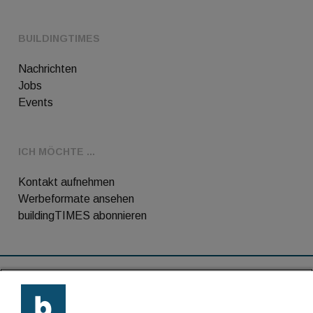
BUILDINGTIMES
Nachrichten
Jobs
Events
ICH MÖCHTE ...
Kontakt aufnehmen
Werbeformate ansehen
buildingTIMES abonnieren
RSS-Feed