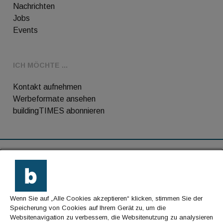
Nachrichten
Jobs
Events
ICH MÖCHTE ...
Kontakt aufnehmen
Werbeformate ansehen
buildingTIMES abonnieren
RSS-Feed
Kontakt
Wenn Sie auf „Alle Cookies akzeptieren“ klicken, stimmen Sie der
Impressum
Speicherung von Cookies auf Ihrem Gerät zu, um die
Websitenavigation zu verbessern, die Websitenutzung zu analysieren
Datenschutz