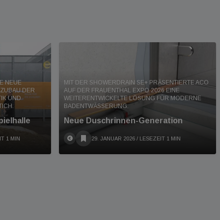
NE NEUE
MIT DER SHOWERDRAIN SE+ PRÄSENTIERTE ACO
 ZUBAU DER
AUF DER FRAUENTHAL EXPO 2026 EINE
TIK UND
WEITERENTWICKELTE LÖSUNG FÜR MODERNE
ICH.
BADENTWÄSSERUNG.
ielhalle
Neue Duschrinnen-Generation
IT 1 MIN
29. JANUAR 2026
/ LESEZEIT 1 MIN