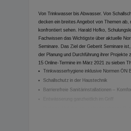
Von Trinkwasser bis Abwasser. Von Schallschu
decken ein breites Angebot von Themen ab, mi
konfrontiert sehen. Harald Hofko, Schulungsl
Fachwissen das Wichtigste über aktuelle N
Seminare. Das Ziel der Geberit Seminare is
der Planung und Durchführung ihrer Projekt
15 Online-Termine im März 2021 zu sieben 
Trinkwasserhygiene inklusive Normen ÖN 
Schallschutz in der Haustechnik
Barrierefreie Sanitärinstallationen – Komfort
Entwässerung ganzheitlich im Griff
Richtige Abdichtung von bodenebenen Du
Platzbedarf und Montagehöhen sanitärer 
Neu: Geberit FlowFit – universelles Vers