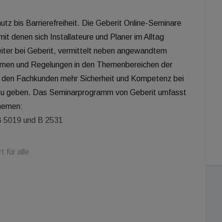
tz bis Barrierefreiheit. Die Geberit Online-Seminare
t denen sich Installateure und Planer im Alltag
eiter bei Geberit, vermittelt neben angewandtem
ormen und Regelungen in den Themenbereichen der
t, den Fachkunden mehr Sicherheit und Kompetenz bei
e zu geben. Das Seminarprogramm von Geberit umfasst
Themen:
B 5019 und B 2531
 für alle
schen
Einrichtungsgegenstände
orgungssystem