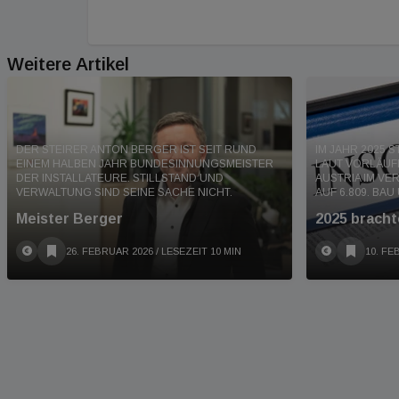
Weitere Artikel
DER STEIRER ANTON BERGER IST SEIT RUND
IM JAHR 2025 
EINEM HALBEN JAHR BUNDESINNUNGSMEISTER
LAUT VORLÄUFI
DER INSTALLATEURE. STILLSTAND UND
AUSTRIA IM VE
VERWALTUNG SIND SEINE SACHE NICHT.
AUF 6.809. BAU
Meister Berger
2025 bracht
26. FEBRUAR 2026
/ LESEZEIT 10 MIN
10. FE