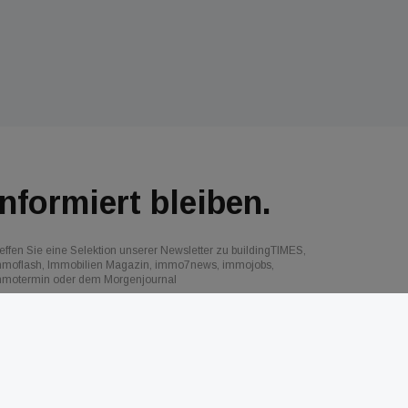
Informiert bleiben.
effen Sie eine Selektion unserer Newsletter zu buildingTIMES,
mmoflash, Immobilien Magazin, immo7news, immojobs,
mmotermin oder dem Morgenjournal
Jetzt anmelden