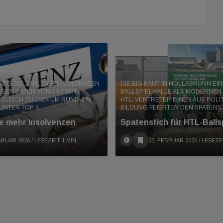
STIEG DIE ZAHL DER INSOLVENZEN
DIE BIG BAUT IN HOLLABRUNN EI
GEN DATEN VON STATISTIK
BALLSPIELHALLE ALS MODERNEN
RGLEICH ZU 2024 UM RUND 4 %
HTL. VERTRETER:INNEN AUS POLI
 UNTER TOP 3.
BILDUNG FEIERTEN DEN SPATENST
e mehr Insolvenzen
Spatenstich für HTL-Ballsp
BRUAR 2026
/ LESEZEIT 1 MIN
03. FEBRUAR 2026
/ LESEZE