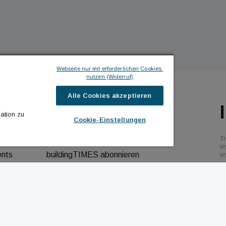
Webseite nur mit erforderlichen Cookies 
nutzen (Widerruf)
Alle Cookies akzeptieren
ILDINGTIMES
ICH MÖCHTE ...
ation zu
Cookie-Einstellungen
hrichten
Kontakt aufnehmen
Tr
bs
Werbeformate ansehen
i
ents
buildingTIMES abonnieren
i