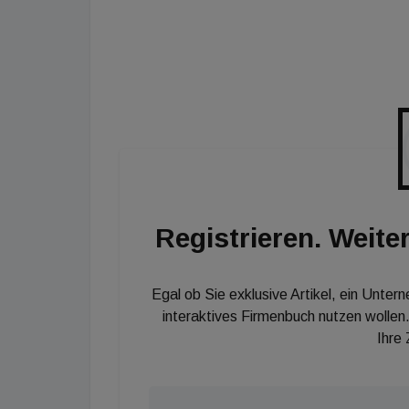
unabhängigen Prüfungen, Bewertungen, Befu
wichtige Entscheidungshilfen für anstehende A
Verbundlösungen des TÜV Austria, immer auf 
abgestimmt, liefern unseren Kunden den ent
vor allem sicher voll durchstarten zu können
Registrieren. Weiter
Egal ob Sie exklusive Artikel, ein Unter
interaktives Firmenbuch nutzen wollen.
Ihre