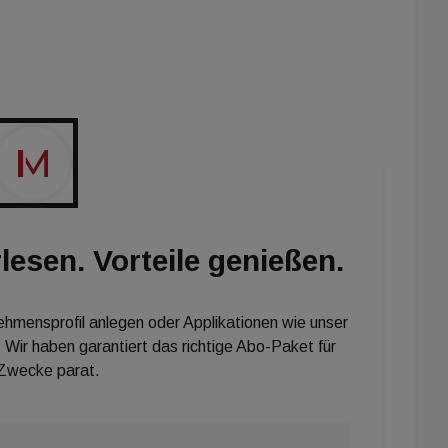
ndungen und Checks des TÜV Austria bilden dafür
rbeiten und Investitionen. Stefan Pfefferer: „Die
die individuellen Bedürfnisse des Unternehmens
scheidenden Mehrwert nach der Krise wieder rasch und
.“ Außerdem gilt: Gemeinsam schaffen wir das!
lesen. Vorteile genießen.
nehmensprofil anlegen oder Applikationen wie unser
 Wir haben garantiert das richtige Abo-Paket für
 Zwecke parat.