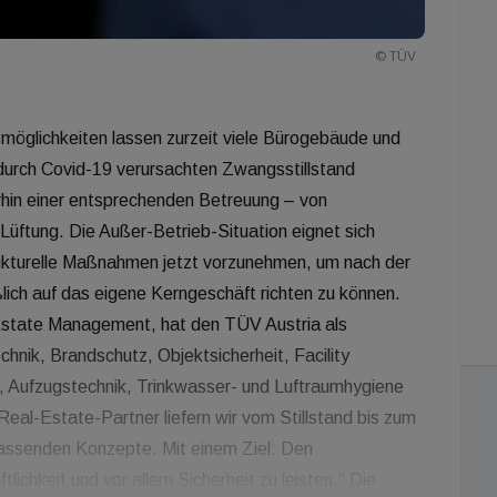
© TÜV
öglichkeiten lassen zurzeit viele Bürogebäude und
durch Covid-19 verursachten Zwangsstillstand
hin einer entsprechenden Betreuung – von
ftung. Die Außer-Betrieb-Situation eignet sich
rukturelle Maßnahmen jetzt vorzunehmen, um nach der
lich auf das eigene Kerngeschäft richten zu können.
 Estate Management, hat den TÜV Austria als
hnik, Brandschutz, Objektsicherheit, Facility
 Aufzugstechnik, Trinkwasser- und Luftraumhygiene
Real-Estate-Partner liefern wir vom Stillstand bis zum
assenden Konzepte. Mit einem Ziel: Den
lichkeit und vor allem Sicherheit zu leisten.“ Die