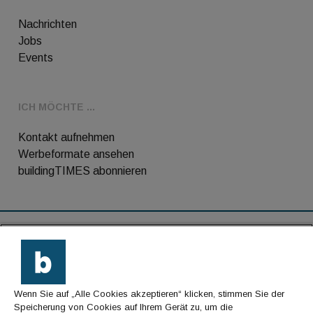
Nachrichten
Jobs
Events
ICH MÖCHTE ...
Kontakt aufnehmen
Werbeformate ansehen
buildingTIMES abonnieren
RSS-Feed
Kontakt
Wenn Sie auf „Alle Cookies akzeptieren“ klicken, stimmen Sie der
Impressum
Speicherung von Cookies auf Ihrem Gerät zu, um die