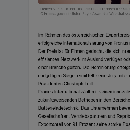
Herbert Mühlböck und Elisabeth Engelbrechtsmüller-Strau
© Fronius gewinnt Global Player Award der Wirtschafts
Im Rahmen des österreichischen Exportpreis
erfolgreiche Internationalisierung von Froniu
Der Preis ist für Firmen gedacht, die sich in
effizientes Netzwerk im Ausland verfügen ode
einer Branche gelten. Die Nominierung erfolgt
endgültigen Sieger ermittelte eine Jury unte
Präsidenten Christoph Leitl.
Fronius International zählt mit seinen innova
zukunftsweisenden Betrieben in den Bereich
Batterieladetechnik. Das Unternehmen beweis
Gesellschaften, Vertriebspartnern und Reprä
Exportanteil von 91 Prozent seine starke Po