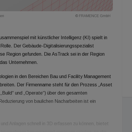
ten
© FRAMENCE GmbH
sammenspiel mit künstlicher Intelligenz (KI) spielt in
Rolle. Der Gebäude-Digitalisierungsspezialist
ese Region gefunden. Die AsTrack sei in der Region
o das Unternehmen.
ologien in den Bereichen Bau und Facility Management
rbreiten. Der Firmenname steht für den Prozess „Asset
 „Build“ und „Operate“) über den gesamten
eduzierung von baulichen Nacharbeiten ist ein
und Anlagen schnell in 3D erfassen zu können, bietet
 Unternehmen hervorragend ergänzen würden, so die