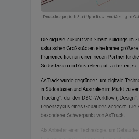
Deutsches proptech Start-Up holt sich Verstärkung im Os
Die digitale Zukunft von Smart Buildings im Zu
asiatischen Großstädten eine immer größere 
Framence hat nun einen neuen Partner für di
Südostasien und Australien gut vertreten, s
AsTrack wurde gegründet, um digitale Techn
in Südostasien und Australien im Markt zu ve
Tracking“, der den DBO-Workflow („Design“,
Lebenszyklus eines Gebäudes abdeckt. Die R
besonderer Schwerpunkt von AsTrack.
Als Anbieter einer Technologie, um Gebäude- 
Framence eine Plattform, mit der sich beide