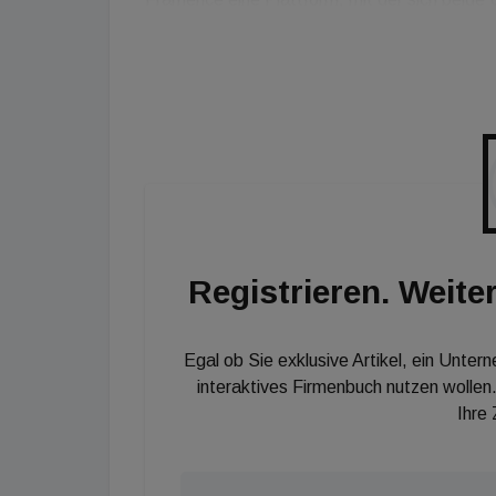
Verantwortlichen in einer Aussendung. Dank
von fotorealistischen digitalen Zwillingen in
Modelle um die reale „as built“ Situation sin
aus dem hessischen Bensheim auch einen Ent
Learning und Bilderkennung setzen.
Registrieren. Weiter
Egal ob Sie exklusive Artikel, ein Unter
interaktives Firmenbuch nutzen wollen.
Ihre