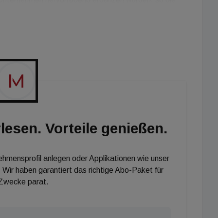
 des Framence-Softwareverfahrens kann die Erstellung
 Sekundenschnelle realisiert und bestehende BIM-
nvoll erweitert werden. Zukünftig will das Unternehmen
wicklungsschwerpunkt in den Bereichen KI, Machine
lesen. Vorteile genießen.
nehmensprofil anlegen oder Applikationen wie unser
 Wir haben garantiert das richtige Abo-Paket für
 Zwecke parat.