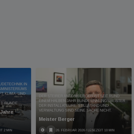
UDETECHNIK IN
SMINISTERIUMS
T, KLIMA- UND
DER STEIRER ANTON BERGER IST SEIT RUND
EINEM HALBEN JAHR BUNDESINNUNGSMEISTER
3. RUNDE.
DER INSTALLATEURE. STILLSTAND UND
VERWALTUNG SIND SEINE SACHE NICHT.
 Jahre
Meister Berger
IT 2 MIN
26. FEBRUAR 2026
/ LESEZEIT 10 MIN