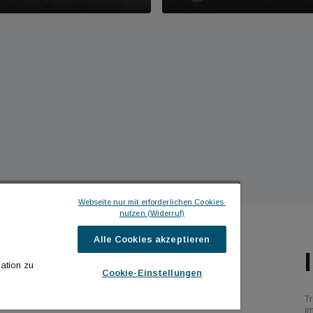
Webseite nur mit erforderlichen Cookies 
nutzen (Widerruf)
Alle Cookies akzeptieren
ILDINGTIMES
ICH MÖCHTE ...
ation zu
Cookie-Einstellungen
hrichten
Kontakt aufnehmen
Tr
bs
Werbeformate ansehen
i