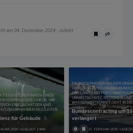
ht am 04. Dezember 2024 - zuletzt
DIE MODERNISIERUNG DER GEBÄ
DEN DIENSTSTELLEN DES BUNDE
FÜR LAND- UND FORSTWIRTSCHAF
HLT EIGENTÜMER:INNEN EINEN
UMWELTSCHUTZ, REGIONEN UND
EN HOCHWASSER- CHECK, UM
WASSERWIRTSCHAFT GEHT IN DIE 
STISCH EINZUSCHÄTZEN UND
HUTZMASSNAHMEN ABZULEITEN.
Bundescontracting um 10
lienz für Gebäude
verlängert
BRUAR 2026
/ LESEZEIT 1 MIN
27. FEBRUAR 2026
/ LESEZE