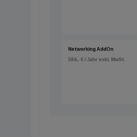
gesamten HLK-Systems auf nachhaltige Wei
Räumen.
&nbsp;
Networking AddOn
584,- € / Jahr exkl. MwSt.