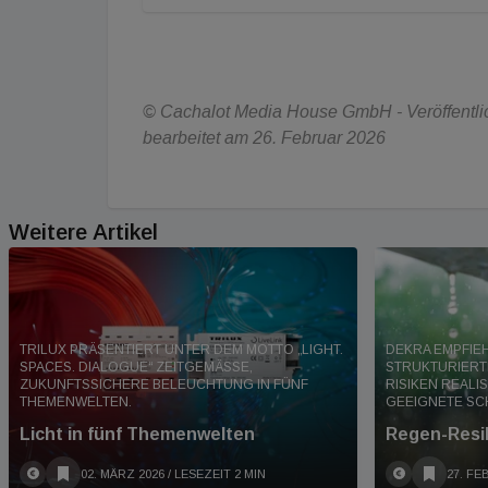
© Cachalot Media House GmbH - Veröffentlic
bearbeitet am 26. Februar 2026
Weitere Artikel
TRILUX PRÄSENTIERT UNTER DEM MOTTO „LIGHT.
DEKRA EMPFIE
SPACES. DIALOGUE“ ZEITGEMÄSSE, Z
STRUKTURIERT
UKUNFTSSICHERE BELEUCHTUNG IN FÜNF T
RISIKEN REALI
HEMENWELTEN.
GEEIGNETE SC
Licht in fünf Themenwelten
Regen-Resi
02. MÄRZ 2026
/ LESEZEIT 2 MIN
27. FE