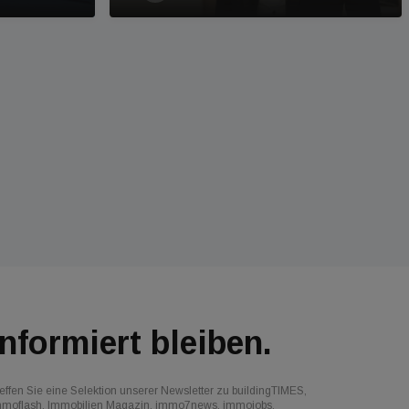
Informiert bleiben.
effen Sie eine Selektion unserer Newsletter zu buildingTIMES,
mmoflash, Immobilien Magazin, immo7news, immojobs,