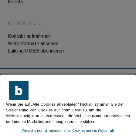
Events
ICH MÖCHTE ...
Kontakt aufnehmen
Werbeformate ansehen
buildingTIMES abonnieren
RSS-Feed
Kontakt
Wenn Sie auf „Alle Cookies akzeptieren“ klicken, stimmen Sie der
Impressum
Speicherung von Cookies auf Ihrem Gerät zu, um die
Websitenavigation zu verbessern, die Websitenutzung zu analysieren
Datenschutz
und unsere Marketingbemühungen zu unterstützen.
AGB
Webseite nur mit erforderlichen Cookies nutzen (Widerruf)