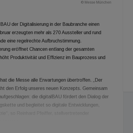
© Messe München
alBAU der Digitalisierung in der Baubranche einen
ebruar erzeugten mehr als 270 Aussteller und rund
de eine regelrechte Aufbruchstimmung.
lisierung eröffnet Chancen entlang der gesamten
öht Produktivität und Effizienz im Bauprozess und
hat die Messe alle Erwartungen übertroffen. „Der
cht den Erfolg unseres neuen Konzepts. Gemeinsam
 aufgeschlagen: die digitalBAU fördert den Dialog der
kette und begleitet so digitale Entwicklungen,
ie“, so Reinhard Pfeiffer, stellvertretender
se München.