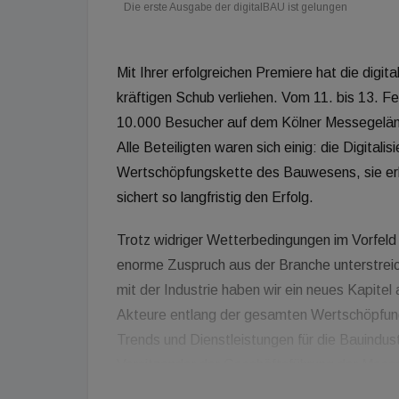
Die erste Ausgabe der digitalBAU ist gelungen
Mit Ihrer erfolgreichen Premiere hat die digit
kräftigen Schub verliehen. Vom 11. bis 13. F
10.000 Besucher auf dem Kölner Messegelän
Alle Beteiligten waren sich einig: die Digita
Wertschöpfungskette des Bauwesens, sie erh
sichert so langfristig den Erfolg.
Trotz widriger Wetterbedingungen im Vorfeld 
enorme Zuspruch aus der Branche unterstrei
mit der Industrie haben wir ein neues Kapitel
Akteure entlang der gesamten Wertschöpfungs
Trends und Dienstleistungen für die Bauindustr
Vorsitzender der Geschäftsführung der Mes