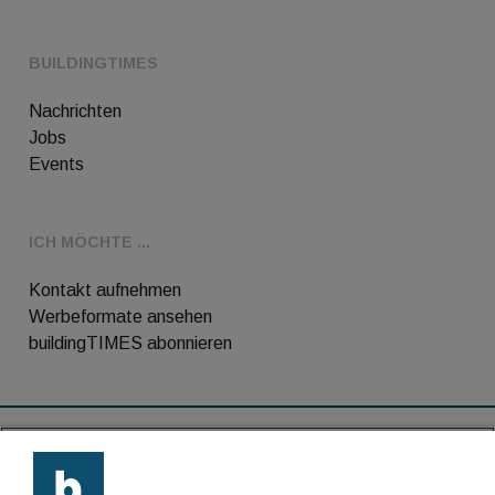
BUILDINGTIMES
Nachrichten
Jobs
Events
ICH MÖCHTE ...
Kontakt aufnehmen
Werbeformate ansehen
buildingTIMES abonnieren
RSS-Feed