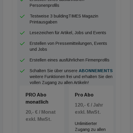
tritt ein Manager ab, der mehrere Firmen-
Personenprofils
Umbenennungen und Eigentümerwechsel hinter sich
Testweise 3 buildingTIMES Magazin
hat. Lauber wirkte die letzten 18 Jahre in der
Printausgaben
Sparte Gebäudetechnik zuerst bei Sulzer, dann bei
Lesezeichen für Artikel, Jobs und Events
Axima und Cofely und am Ende bei Engie. Er war
Erstellen von Pressemitteilungen, Events
somit bei vielen gebäudetechnisch
und Jobs
gerichtsanhängigen Großprojekten, wie zuletzt dem
Erstellen eines ausführlichen Firmenprofils
Flughafen und dem Krankenhaus Nord in der ersten
Reihe vertreten.
Schalten Sie über unsere
ABONNEMENTS
weitere Funktionen frei und erhalten Sie den
vollen Zugang zu allen Artikeln!
Sein Nachfolger Hubert trat 2008 in die Engie-
Gruppe ein und war davor 12 Jahren im Ausland. Er
PRO Abo
Pro Abo
bekleidete bislang verschiedene
monatlich
120,- € / Jahr
Führungspositionen in Unternehmen auf dem Sektor
20,- € / Monat
exkl. MwSt.
elektrotechnische Installationen und Services in
exkl. MwSt.
Unlimitierter
Frankreich. Der begeisterte Bergsteiger hat seine
Zugang zu allen