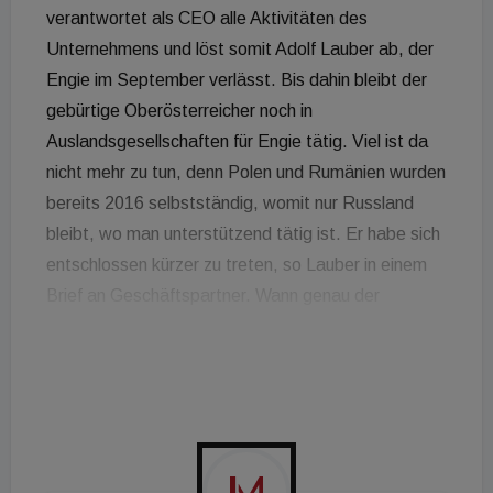
verantwortet als CEO alle Aktivitäten des
Unternehmens und löst somit Adolf Lauber ab, der
Engie im September verlässt. Bis dahin bleibt der
gebürtige Oberösterreicher noch in
Auslandsgesellschaften für Engie tätig. Viel ist da
nicht mehr zu tun, denn Polen und Rumänien wurden
bereits 2016 selbstständig, womit nur Russland
bleibt, wo man unterstützend tätig ist. Er habe sich
entschlossen kürzer zu treten, so Lauber in einem
Brief an Geschäftspartner. Wann genau der
Entschluss dazu gefallen ist, lässt sich nicht genau
eruieren. Ende 2016 hatte der langjährige Cofely-
Chef aber noch richtig große Pläne. Damals wurde
Cofely mit Proenergy und der GDF Suez
Gasvertrieb zusammenfusioniert und samt Festakt
zu Engie Austria umgetauft. Die Ansage damals: