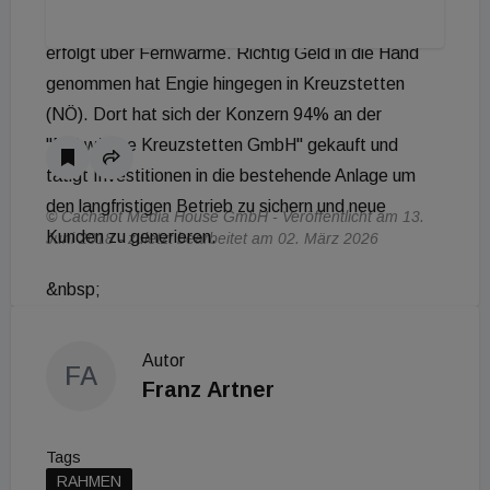
Kältelieferung (1,2 MW). Die Wärmeversorgung
erfolgt über Fernwärme. Richtig Geld in die Hand
genommen hat Engie hingegen in Kreuzstetten
(NÖ). Dort hat sich der Konzern 94% an der
"Nahwärme Kreuzstetten GmbH" gekauft und
tätigt Investitionen in die bestehende Anlage um
den langfristigen Betrieb zu sichern und neue
© Cachalot Media House GmbH - Veröffentlicht am 13.
Kunden zu generieren.
Juni 2018 - zuletzt bearbeitet am 02. März 2026
&nbsp;
Autor
FA
Franz Artner
Tags
RAHMEN