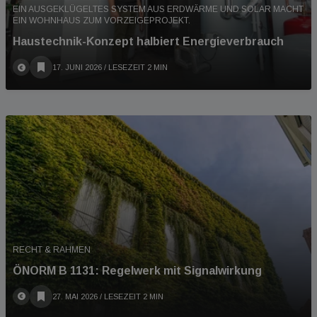
EIN AUSGEKLÜGELTES SYSTEM AUS ERDWÄRME UND SOLAR MACHT
EIN WOHNHAUS ZUM VORZEIGEPROJEKT.
Haustechnik-Konzept halbiert Energieverbrauch
17. JUNI 2026
/ LESEZEIT 2 MIN
RECHT & RAHMEN
ÖNORM B 1131: Regelwerk mit Signalwirkung
27. MAI 2026
/ LESEZEIT 2 MIN