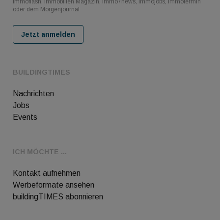
immoflash, Immobilien Magazin, immo7news, immojobs, immotermin
oder dem Morgenjournal
Jetzt anmelden
BUILDINGTIMES
Nachrichten
Jobs
Events
ICH MÖCHTE ...
Kontakt aufnehmen
Werbeformate ansehen
buildingTIMES abonnieren