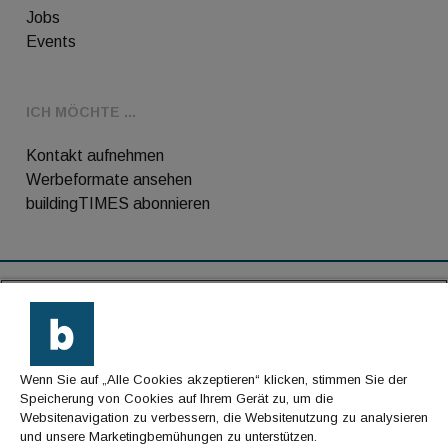
Jobs
Events
ICH MÖCHTE ...
Kontakt aufnehmen
Werbeformate ansehen
buildingTIMES abonnieren
RSS-Feed
Kontakt
Wenn Sie auf „Alle Cookies akzeptieren“ klicken, stimmen Sie der
Impressum
Speicherung von Cookies auf Ihrem Gerät zu, um die
Websitenavigation zu verbessern, die Websitenutzung zu analysieren
Datenschutz
und unsere Marketingbemühungen zu unterstützen.