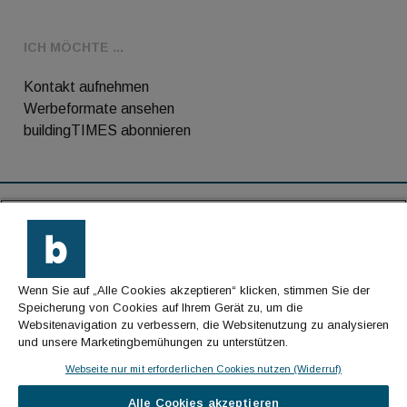
ICH MÖCHTE ...
Kontakt aufnehmen
Werbeformate ansehen
buildingTIMES abonnieren
RSS-Feed
Kontakt
Wenn Sie auf „Alle Cookies akzeptieren“ klicken, stimmen Sie der
Impressum
Speicherung von Cookies auf Ihrem Gerät zu, um die
Websitenavigation zu verbessern, die Websitenutzung zu analysieren
Datenschutz
und unsere Marketingbemühungen zu unterstützen.
AGB
Webseite nur mit erforderlichen Cookies nutzen (Widerruf)
Alle Cookies akzeptieren