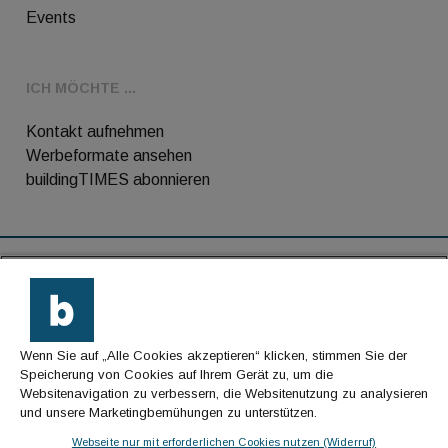
Events
ICH MÖCHTE ...
Kontakt aufnehmen
Werbeformate ansehen
buildingTIMES abonnieren
RSS-Feed
Kontakt
Wenn Sie auf „Alle Cookies akzeptieren“ klicken, stimmen Sie der
Impressum
Speicherung von Cookies auf Ihrem Gerät zu, um die
Websitenavigation zu verbessern, die Websitenutzung zu analysieren
Datenschutz
und unsere Marketingbemühungen zu unterstützen.
AGB
Webseite nur mit erforderlichen Cookies nutzen (Widerruf)