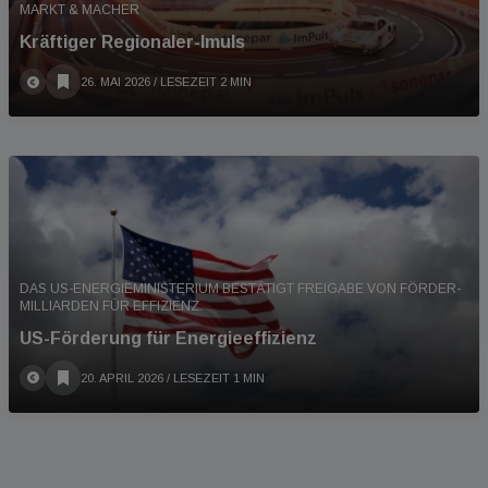
MARKT & MACHER
Kräftiger Regionaler-Imuls
26. MAI 2026
/ LESEZEIT 2 MIN
DAS US-ENERGIEMINISTERIUM BESTÄTIGT FREIGABE VON FÖRDER-
MILLIARDEN FÜR EFFIZIENZ.
US-Förderung für Energieeffizienz
20. APRIL 2026
/ LESEZEIT 1 MIN