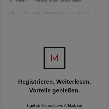
bodenebenen Einstieg in die Duschkabine.
Optisch überzeugt Mena und passt sich jedem
Badezimmer an. Beschläge und Profile sind in
Chrom bzw. Silber Hochglanz oder auch in der
mattlackierten Oberfläche Schwarz Soft erhältlich.
Sowohl die Griffplatte außen, als auch der
Knopfgriff mit praktischer Fingermulde innen,
überzeugen optisch und haptisch. Der Metall-
Gelenkbeschlag sorgt für eine Hebe-Senk- und
Pendel-Funktion. Durch die innen glatte Oberfläche
lässt sich der Beschlag einfach reinigen.
Registrieren. Weiterlesen.
Vorteile genießen.
Egal ob Sie exklusive Artikel, ein