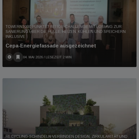
TOWERN3000 PUNKTET BEI IÖB-CHALLENGE MIT LÖSUNG ZUR
SANIERUNG ÜBER DIE HÜLLE. HEIZEN, KÜHLEN UND SPEICHERN
INKLUSIVE
Cepa-Energiefassade ausgezeichnet
04. MAI 2026
/ LESEZEIT 2 MIN
RECYCLING-SCHINDELN VERBINDEN DESIGN, ZIRKULARITÄT UND