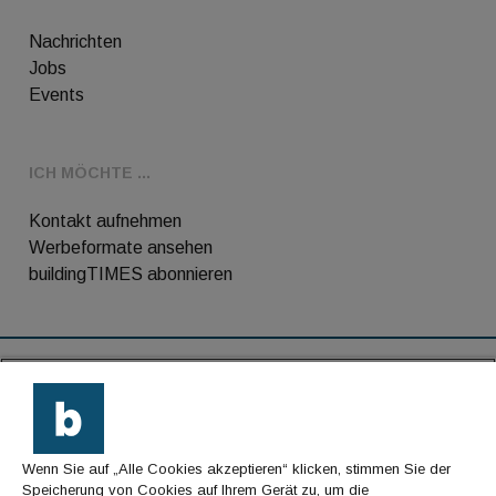
Nachrichten
Jobs
Events
ICH MÖCHTE ...
Kontakt aufnehmen
Werbeformate ansehen
buildingTIMES abonnieren
RSS-Feed
Kontakt
Wenn Sie auf „Alle Cookies akzeptieren“ klicken, stimmen Sie der
Impressum
Speicherung von Cookies auf Ihrem Gerät zu, um die