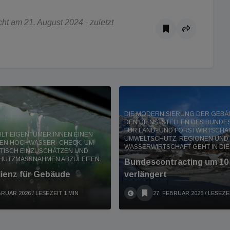
t am 21. August 2024 - zuletzt
DIE MODERNISIERUNG DER GEBÄ
DEN DIENSTSTELLEN DES BUNDE
FÜR LAND- UND FORSTWIRTSCHAF
HLT EIGENTÜMER:INNEN EINEN
UMWELTSCHUTZ, REGIONEN UND
EN HOCHWASSER- CHECK, UM
WASSERWIRTSCHAFT GEHT IN DIE 
STISCH EINZUSCHÄTZEN UND
HUTZMASSNAHMEN ABZULEITEN.
Bundescontracting um 10
lienz für Gebäude
verlängert
BRUAR 2026
/ LESEZEIT 1 MIN
27. FEBRUAR 2026
/ LESEZE