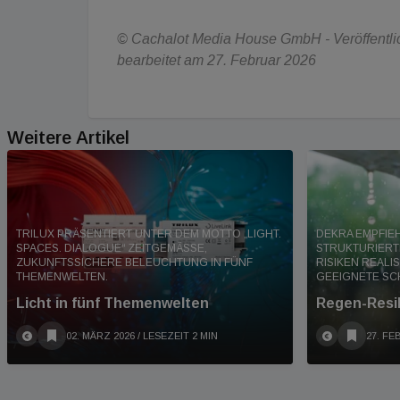
© Cachalot Media House GmbH - Veröffentlich
bearbeitet am 27. Februar 2026
Weitere Artikel
TRILUX PRÄSENTIERT UNTER DEM MOTTO „LIGHT.
DEKRA EMPFIE
SPACES. DIALOGUE“ ZEITGEMÄSSE, Z
STRUKTURIERT
UKUNFTSSICHERE BELEUCHTUNG IN FÜNF T
RISIKEN REALI
HEMENWELTEN.
GEEIGNETE SC
Licht in fünf Themenwelten
Regen-Resi
02. MÄRZ 2026
/ LESEZEIT 2 MIN
27. FE