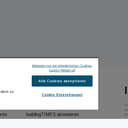
Webseite nur mit erforderlichen Cookies 
nutzen (Widerruf)
Alle Cookies akzeptieren
ILDINGTIMES
ICH MÖCHTE ...
ation zu
Cookie-Einstellungen
hrichten
Kontakt aufnehmen
Tr
bs
Werbeformate ansehen
i
ents
buildingTIMES abonnieren
i