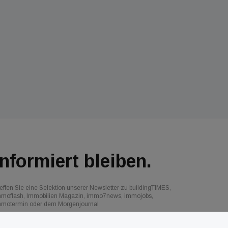
Informiert bleiben.
effen Sie eine Selektion unserer Newsletter zu buildingTIMES,
mmoflash, Immobilien Magazin, immo7news, immojobs,
mmotermin oder dem Morgenjournal