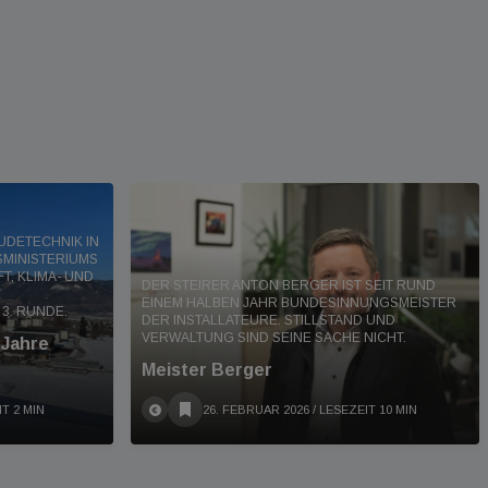
UDETECHNIK IN
SMINISTERIUMS
T, KLIMA- UND
DER STEIRER ANTON BERGER IST SEIT RUND
EINEM HALBEN JAHR BUNDESINNUNGSMEISTER
3. RUNDE.
DER INSTALLATEURE. STILLSTAND UND
VERWALTUNG SIND SEINE SACHE NICHT.
 Jahre
Meister Berger
IT 2 MIN
26. FEBRUAR 2026
/ LESEZEIT 10 MIN