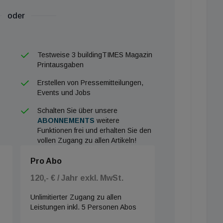
er Produktionskapazität dar. Dadurch wird die
en Herstellung hochwertiger Produkte weiter ausbauen
oder
en weltweit besser bedienen können. Passend dazu
„Forschung und Entwicklung“, was die Innovationskraft
Testweise 3 buildingTIMES Magazin
Printausgaben
Erstellen von Pressemitteilungen,
Events und Jobs
international anerkannte und unabhängige AMCA-
Schalten Sie über unsere
ation International, Inc.) stand bereits zu Beginn des
ABONNEMENTS
weitere
Funktionen frei und erhalten Sie den
wie dem Mittleren Osten und Asien ist es sehr wichtig,
vollen Zugang zu allen Artikeln!
Stelle liefern zu können,“ betonte Geschäftsführer Kurt
Pro Abo
120,- € / Jahr exkl. MwSt.
nd Klimatechnikbranche, die ISH in Frankfurt im März
ngen ebenfalls schon vor. Zahlreiche Produkte aus
Unlimitierter Zugang zu allen
Leistungen inkl. 5 Personen Abos
dem Hause Systemair werden dem nationalen und