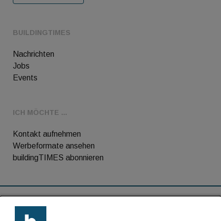
BUILDINGTIMES
Nachrichten
Jobs
Events
ICH MÖCHTE ...
Kontakt aufnehmen
Werbeformate ansehen
buildingTIMES abonnieren
RSS-Feed