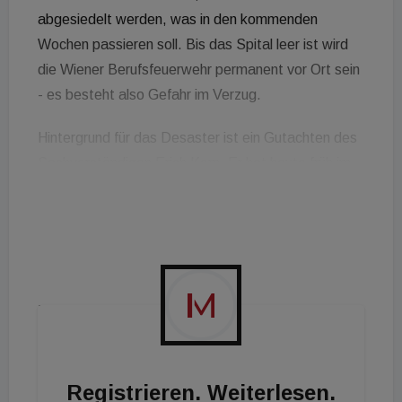
abgesiedelt werden, was in den kommenden
Wochen passieren soll. Bis das Spital leer ist wird
die Wiener Berufsfeuerwehr permanent vor Ort sein
- es besteht also Gefahr im Verzug.
Hintergrund für das Desaster ist ein Gutachten des
Sachverständigen Erich Kern. Er hat heute früh im
Ö1-Morgenjournal erklärt, dass die
Brandschutzbeschichtung der Stahlträger so dünn
aufgetragen wurde, dass nicht einmal die
Brandschutzklasse F30 erfüllt ist.
Was heute bitter ist für die Gesundheitsversorgung
der Bundeshauptstadt war einst eine Innovation.
Das 1972 eröffnete Spital war hierzulande einer der
ersten Großbauten, die in Stahlskelett-
Registrieren. Weiterlesen.