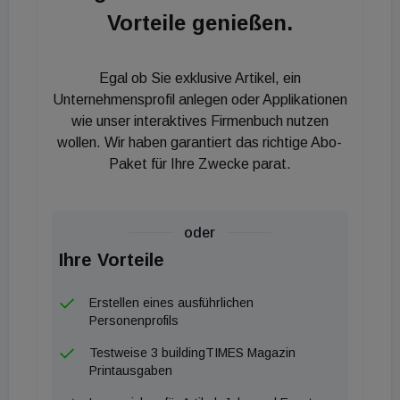
Leichtbauweise errichtet wurde. Und das offenbar
Vorteile genießen.
mangelhaft, da der fehlende Brandschutz nach
Ansicht des Eigentümers eine sofortige Schließung
Egal ob Sie exklusive Artikel, ein
des 118-Betten-Hauses erfordert.
Unternehmensprofil anlegen oder Applikationen
Interessant ist die Frage, warum der mangelnde
wie unser interaktives Firmenbuch nutzen
Brandschutz bislang unentdeckt blieb
wollen. Wir haben garantiert das richtige Abo-
beziehungsweise keine Konsequenzen nach sich
Paket für Ihre Zwecke parat.
gezogen hat.
oder
Ihre Vorteile
Erstellen eines ausführlichen
Personenprofils
Testweise 3 buildingTIMES Magazin
Printausgaben