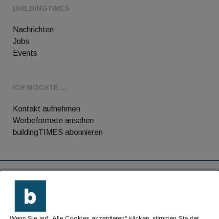
BUILDINGTIMES
Nachrichten
Jobs
Events
ICH MÖCHTE ...
Kontakt aufnehmen
Werbeformate ansehen
buildingTIMES abonnieren
RSS-Feed
Kontakt
Wenn Sie auf „Alle Cookies akzeptieren“ klicken, stimmen Sie der